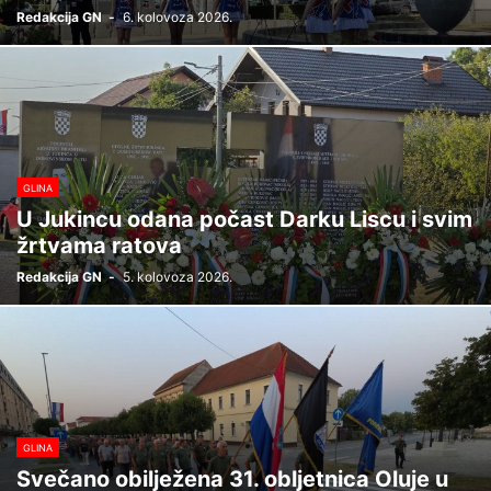
Redakcija GN
-
6. kolovoza 2026.
GLINA
U Jukincu odana počast Darku Liscu i svim
žrtvama ratova
Redakcija GN
-
5. kolovoza 2026.
GLINA
Svečano obilježena 31. obljetnica Oluje u