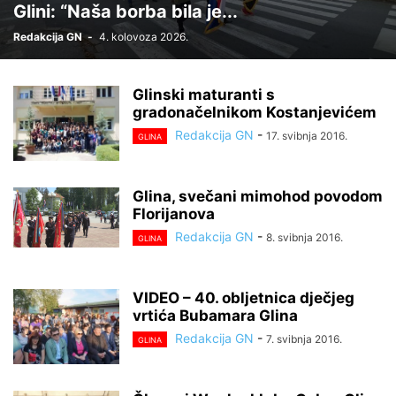
Glini: “Naša borba bila je...
Redakcija GN
-
4. kolovoza 2026.
Glinski maturanti s
gradonačelnikom Kostanjevićem
Redakcija GN
-
17. svibnja 2016.
GLINA
Glina, svečani mimohod povodom
Florijanova
Redakcija GN
-
8. svibnja 2016.
GLINA
VIDEO – 40. obljetnica dječjeg
vrtića Bubamara Glina
Redakcija GN
-
7. svibnja 2016.
GLINA