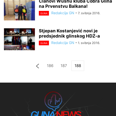
Članovi Wushu kluba Cobra Glina
na Prvenstvu Balkana!
Redakcija GN
-
7. svibnja 2016.
GLINA
Stjepan Kostanjević novi je
predsjednik glinskog HDZ-a
Redakcija GN
-
1. svibnja 2016.
GLINA
186
187
188