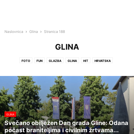
Naslovnica
Glina
Stranica 188
GLINA
FOTO
FUN
GLAZBA
GLINA
HIT
HRVATSKA
HRVATSKA KOSTAJNICA
IZBORI 2017
KINO GLINA
KULTURA
KUTINA
LIFESTYLE
NA GRUNTU
NAJAVA DOGAĐANJA
NEKATEGORIZIRANO
NOVSKA
OGLASI
PETRINJA
POPOVAČA
SISAČKO-MOSLAVAČKA ŽUPANIJA
SISAK
SMŽ
SPORT
SPORT LOKALNO
VIDEO
VIJESTI
ZDRAVLJE
GLINA
Svečano obilježen Dan grada Gline: Odana
počast braniteljima i civilnim žrtvama...