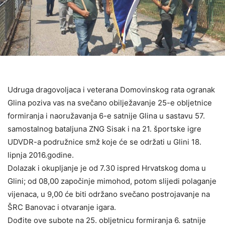
Udruga dragovoljaca i veterana Domovinskog rata ogranak
Glina poziva vas na svečano obilježavanje 25-e obljetnice
formiranja i naoružavanja 6-e satnije Glina u sastavu 57.
samostalnog bataljuna ZNG Sisak i na 21. športske igre
UDVDR-a podružnice smž koje će se održati u Glini 18.
lipnja 2016.godine.
Dolazak i okupljanje je od 7.30 ispred Hrvatskog doma u
Glini; od 08,00 započinje mimohod, potom slijedi polaganje
vijenaca, u 9,00 će biti održano svečano postrojavanje na
ŠRC Banovac i otvaranje igara.
Dođite ove subote na 25. obljetnicu formiranja 6. satnije