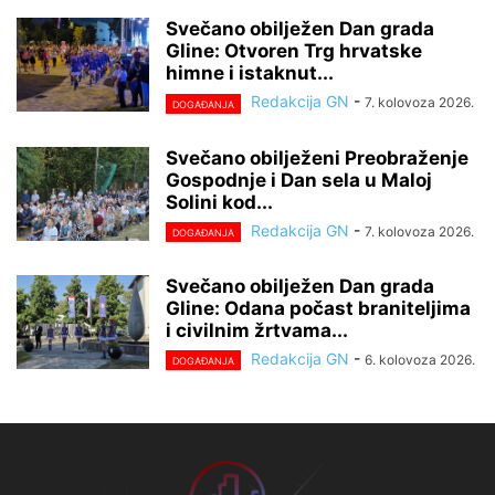
Svečano obilježen Dan grada
Gline: Otvoren Trg hrvatske
himne i istaknut...
Redakcija GN
-
7. kolovoza 2026.
DOGAĐANJA
Svečano obilježeni Preobraženje
Gospodnje i Dan sela u Maloj
Solini kod...
Redakcija GN
-
7. kolovoza 2026.
DOGAĐANJA
Svečano obilježen Dan grada
Gline: Odana počast braniteljima
i civilnim žrtvama...
Redakcija GN
-
6. kolovoza 2026.
DOGAĐANJA