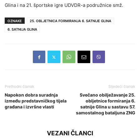
Glina i na 21. športske igre UDVDR-a podružnice smž.
OZNAKE
25. OBLJETNICA FORMIRANJA 6. SATNIJE GLINA
6. SATNIJA GLINA
Prethodni članak
Sljedeći članak
Napokon dobra suradnja
Svečano obilježavanje 25.
između predstavničkog tijela
obljetnice formiranja 6.
građana i izvršne vlasti
satnije Glina u sastavu 57.
samostalnog bataljuna ZNG
VEZANI ČLANCI