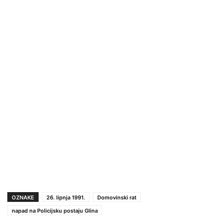
OZNAKE
26. lipnja 1991.
Domovinski rat
napad na Policijsku postaju Glina