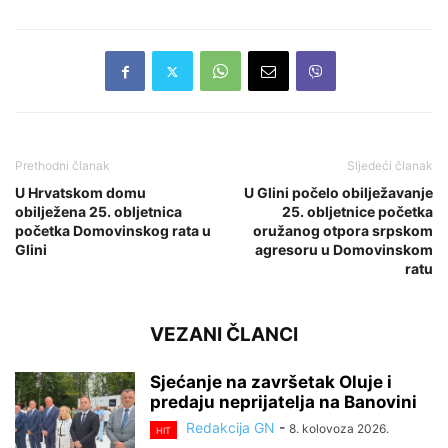
Prethodni članak
Sljedeći članak
U Hrvatskom domu
U Glini počelo obilježavanje
obilježena 25. obljetnica
25. obljetnice početka
početka Domovinskog rata u
oružanog otpora srpskom
Glini
agresoru u Domovinskom
ratu
VEZANI ČLANCI
Sjećanje na završetak Oluje i
predaju neprijatelja na Banovini
Redakcija GN
-
8. kolovoza 2026.
HIT