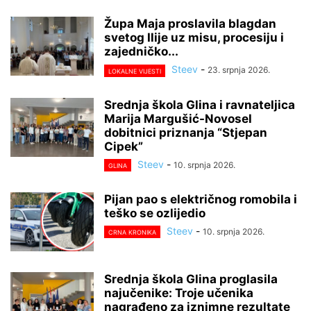
Župa Maja proslavila blagdan
svetog Ilije uz misu, procesiju i
zajedničko...
Steev
-
23. srpnja 2026.
LOKALNE VIJESTI
Srednja škola Glina i ravnateljica
Marija Margušić-Novosel
dobitnici priznanja “Stjepan
Cipek”
Steev
-
10. srpnja 2026.
GLINA
Pijan pao s električnog romobila i
teško se ozlijedio
Steev
-
10. srpnja 2026.
CRNA KRONIKA
Srednja škola Glina proglasila
najučenike: Troje učenika
nagrađeno za iznimne rezultate