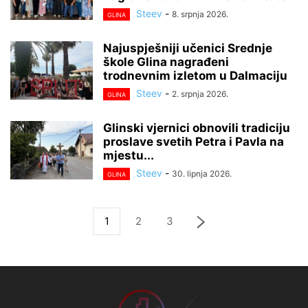
Steev
-
8. srpnja 2026.
GLINA
Najuspješniji učenici Srednje
škole Glina nagrađeni
trodnevnim izletom u Dalmaciju
Steev
-
2. srpnja 2026.
GLINA
Glinski vjernici obnovili tradiciju
proslave svetih Petra i Pavla na
mjestu...
Steev
-
30. lipnja 2026.
GLINA
1
2
3