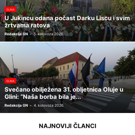
GLINA
U Jukincu odana počast Darku Liscu i svim
žrtvama ratova
Redakcija GN
-
5. kolovoza 2026.
GLINA
Svečano obilježena 31. obljetnica Oluje u
Glini: “Naša borba bila je...
Redakcija GN
-
4. kolovoza 2026.
NAJNOVIJI ČLANCI