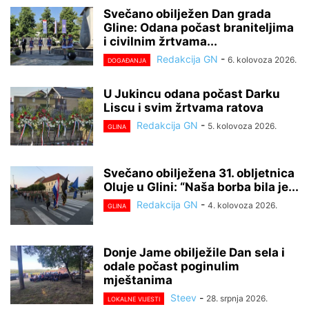
Svečano obilježen Dan grada
Gline: Odana počast braniteljima
i civilnim žrtvama...
Redakcija GN
-
6. kolovoza 2026.
DOGAĐANJA
U Jukincu odana počast Darku
Liscu i svim žrtvama ratova
Redakcija GN
-
5. kolovoza 2026.
GLINA
Svečano obilježena 31. obljetnica
Oluje u Glini: “Naša borba bila je...
Redakcija GN
-
4. kolovoza 2026.
GLINA
Donje Jame obilježile Dan sela i
odale počast poginulim
mještanima
Steev
-
28. srpnja 2026.
LOKALNE VIJESTI