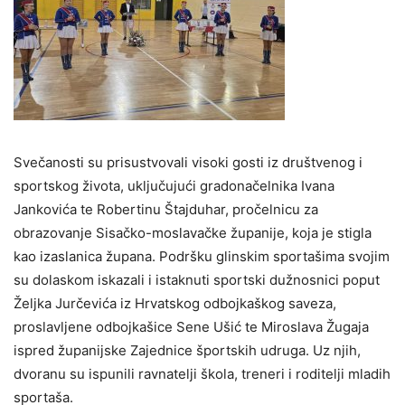
Svečanosti su prisustvovali visoki gosti iz društvenog i
sportskog života, uključujući gradonačelnika Ivana
Jankovića te Robertinu Štajduhar, pročelnicu za
obrazovanje Sisačko-moslavačke županije, koja je stigla
kao izaslanica župana. Podršku glinskim sportašima svojim
su dolaskom iskazali i istaknuti sportski dužnosnici poput
Željka Jurčevića iz Hrvatskog odbojkaškog saveza,
proslavljene odbojkašice Sene Ušić te Miroslava Žugaja
ispred županijske Zajednice športskih udruga. Uz njih,
dvoranu su ispunili ravnatelji škola, treneri i roditelji mladih
sportaša.