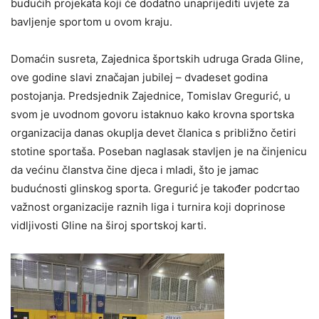
budućih projekata koji će dodatno unaprijediti uvjete za
bavljenje sportom u ovom kraju.
Domaćin susreta, Zajednica športskih udruga Grada Gline,
ove godine slavi značajan jubilej – dvadeset godina
postojanja. Predsjednik Zajednice, Tomislav Gregurić, u
svom je uvodnom govoru istaknuo kako krovna sportska
organizacija danas okuplja devet članica s približno četiri
stotine sportaša. Poseban naglasak stavljen je na činjenicu
da većinu članstva čine djeca i mladi, što je jamac
budućnosti glinskog sporta. Gregurić je također podcrtao
važnost organizacije raznih liga i turnira koji doprinose
vidljivosti Gline na široj sportskoj karti.