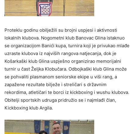
Proteklu godinu obilježili su brojni uspjesi i aktivnosti
lokalnih klubova. Nogometni klub Banovac Glina istaknuo
se organizacijom Banići kupa, turnira koji je privukao mlađe
uzraste klubova iz najviših rangova natjecanja, dok je
Košarkaški klub Glina uspješno organizirao memorijalni
turnir u čast Željka Klobučara. Odbojkaški klub Glina može
se pohvaliti plasmanom seniorske ekipe u viši rang, a
zapažene rezultate bilježe i streličari s državnim
rekordima, atletičari te borci iz kickboxing i wushu klubova.
Obitelji sportskih udruga pridružio se i najmlađi član,
Kickboxing klub Argila.