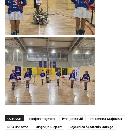
OZNAKE
dodjela nagrada
ivan janković
Robertina Štajduhar
ŠRC Banovac
ulaganja u sport
Zajednica športskih udruga