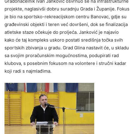
Gradonačelnik Ivan Janković osvrnuo se na infrastrukturne
projekte, naglasivši dobru suradnju Grada i Županije. Fokus
je bio na sportsko-rekreacijskom centru Banovac, gdje su
građevinski objekti i teren već dovršeni, dok se finalizacija
atletske staze očekuje do proljeća. Janković je najavio
kako će taj kompleks uskoro postati središnja točka svih
sportskih zbivanja u gradu. Grad Glina nastavit će, u skladu
sa svojim proračunskim mogućnostima, podupirati rad
klubova, s posebnim fokusom na volontere i stručni kadar
koji radi s najmlađima.