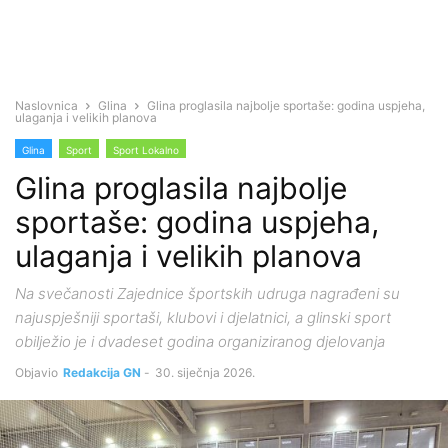
Naslovnica
Glina
Glina proglasila najbolje sportaše: godina uspjeha,
ulaganja i velikih planova
Glina
Sport
Sport Lokalno
Glina proglasila najbolje
sportaše: godina uspjeha,
ulaganja i velikih planova
Na svečanosti Zajednice športskih udruga nagrađeni su
najuspješniji sportaši, klubovi i djelatnici, a glinski sport
obilježio je i dvadeset godina organiziranog djelovanja
Objavio
Redakcija GN
-
30. siječnja 2026.