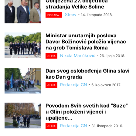
Obilježena 27. obljetnica
stradanja Velike Soline
Steev
-
14. listopada 2018.
DOGAĐAJ
Ministar unutarnjih poslova
Davor Božinović položio vijenac
na grob Tomislava Roma
Nikola Maričković
-
26. lipnja 2018.
GLINA
Dan svog oslobođenja Glina slavi
kao Dan grada
Redakcija GN
-
6. kolovoza 2017.
GLINA
Povodom Svih svetih kod “Suze”
u Glini položeni vijenci i
upaljene...
Redakcija GN
-
31. listopada 2016.
GLINA