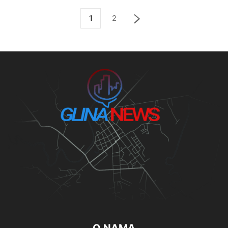
1
2
O NAMA