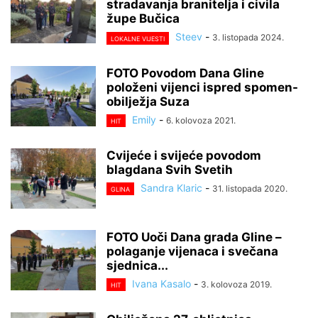
stradavanja branitelja i civila
župe Bučica
Steev
-
3. listopada 2024.
LOKALNE VIJESTI
FOTO Povodom Dana Gline
položeni vijenci ispred spomen-
obilježja Suza
Emily
-
6. kolovoza 2021.
HIT
Cvijeće i svijeće povodom
blagdana Svih Svetih
Sandra Klaric
-
31. listopada 2020.
GLINA
FOTO Uoči Dana grada Gline –
polaganje vijenaca i svečana
sjednica...
Ivana Kasalo
-
3. kolovoza 2019.
HIT