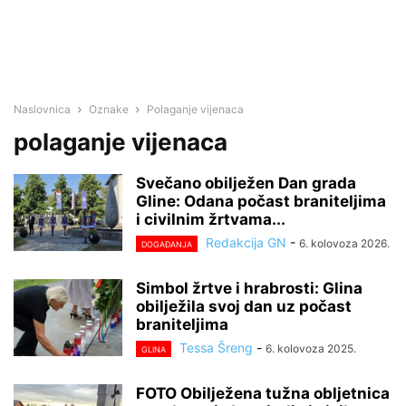
Naslovnica
Oznake
Polaganje vijenaca
polaganje vijenaca
Svečano obilježen Dan grada
Gline: Odana počast braniteljima
i civilnim žrtvama...
Redakcija GN
-
6. kolovoza 2026.
DOGAĐANJA
Simbol žrtve i hrabrosti: Glina
obilježila svoj dan uz počast
braniteljima
Tessa Šreng
-
6. kolovoza 2025.
GLINA
FOTO Obilježena tužna obljetnica