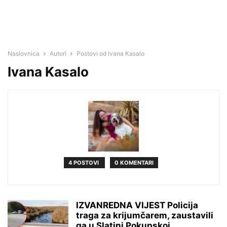
Naslovnica
Autori
Postovi od Ivana Kasalo
Ivana Kasalo
4 POSTOVI
0 KOMENTARI
IZVANREDNA VIJEST Policija
traga za krijumčarem, zaustavili
ga u Slatini Pokupskoj...