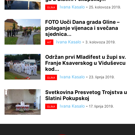
Ivana Kasalo
-
25. kolovoza 2019.
GLINA
FOTO Uoči Dana grada Gline –
polaganje vijenaca i svečana
sjednica...
Ivana Kasalo
-
3. kolovoza 2019.
HIT
Održan prvi Mladifest u župi sv.
Franje Ksaverskog u Viduševcu
kod...
Ivana Kasalo
-
23. lipnja 2019.
GLINA
Svetkovina Presvetog Trojstva u
Slatini Pokupskoj
Ivana Kasalo
-
17. lipnja 2019.
GLINA