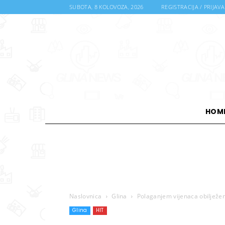
SUBOTA, 8 KOLOVOZA, 2026
REGISTRACIJA / PRIJAVA
HOM
Naslovnica
Glina
Polaganjem vijenaca obilježen
Glina
HIT