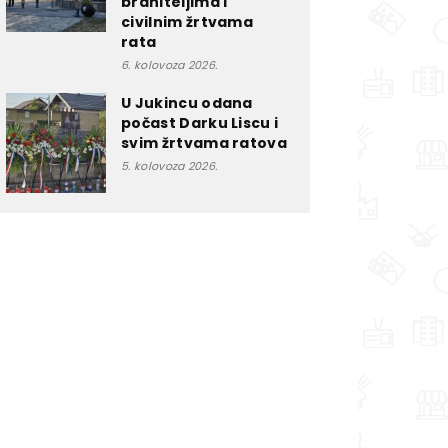
braniteljima i
civilnim žrtvama
rata
6. kolovoza 2026.
U Jukincu odana
počast Darku Liscu i
svim žrtvama ratova
5. kolovoza 2026.