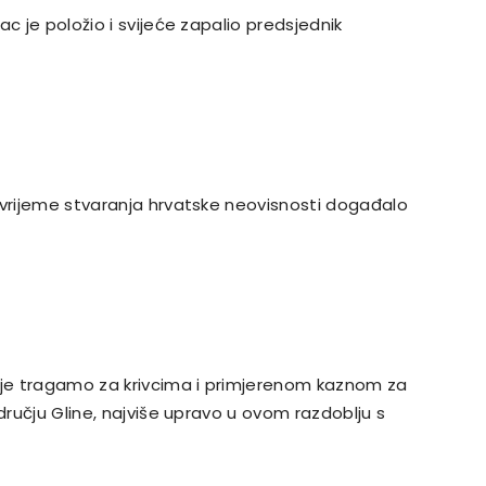
c je položio i svijeće zapalio predsjednik
 vrijeme stvaranja hrvatske neovisnosti događalo
alje tragamo za krivcima i primjerenom kaznom za
dručju Gline, najviše upravo u ovom razdoblju s