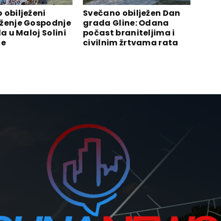
 obilježeni
Svečano obilježen Dan
ženje Gospodnje
grada Gline: Odana
la u Maloj Solini
počast braniteljima i
ne
civilnim žrtvama rata