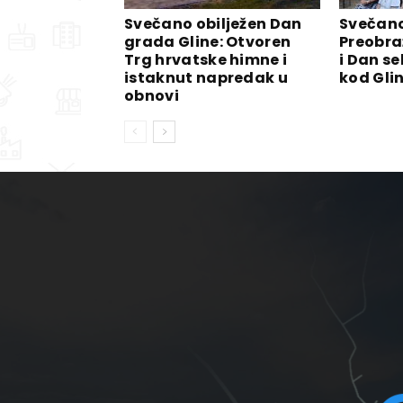
Svečano obilježen Dan
Svečano
grada Gline: Otvoren
Preobra
Trg hrvatske himne i
i Dan se
istaknut napredak u
kod Gli
obnovi