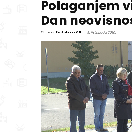
Polaganjem vi
Dan neovisnost
Objavio
Redakcija GN
-
8. listopada 2016.