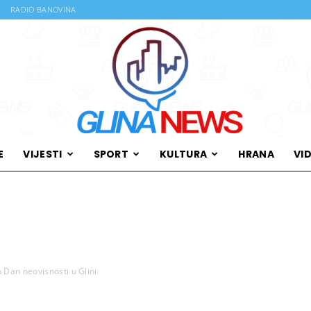
RADIO BANOVINA
E
VIJESTI
SPORT
KULTURA
HRANA
VI
Glina
 Dan neovisnosti u Glini
News