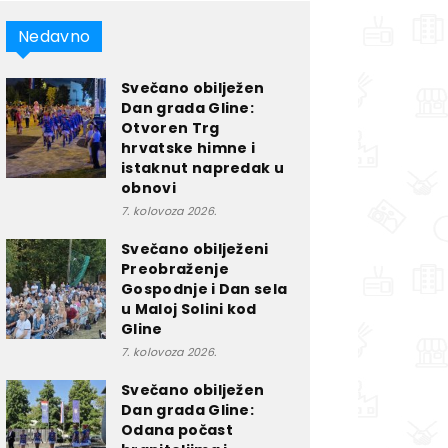
Nedavno
Svečano obilježen
Dan grada Gline:
Otvoren Trg
hrvatske himne i
istaknut napredak u
obnovi
7. kolovoza 2026.
Svečano obilježeni
Preobraženje
Gospodnje i Dan sela
u Maloj Solini kod
Gline
7. kolovoza 2026.
Svečano obilježen
Dan grada Gline:
Odana počast