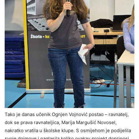
Tako je danas učenik Ognjen Vojnović postao – ravnatelj,
dok se prava ravnateljica, Marija Margušić Novosel,
nakratko vratila u školske klupe. S osmijehom je podijelila
svoje dojmove i naglasila koliko ovakav projekt doprinosi