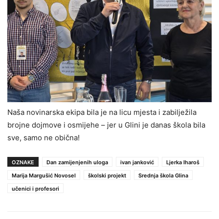
Naša novinarska ekipa bila je na licu mjesta i zabilježila
brojne dojmove i osmijehe – jer u Glini je danas škola bila
sve, samo ne obična!
OZNAKE
Dan zamijenjenih uloga
ivan janković
Ljerka Iharoš
Marija Margušić Novosel
školski projekt
Srednja škola Glina
učenici i profesori