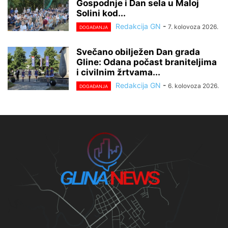
Gospodnje i Dan sela u Maloj
Solini kod...
Redakcija GN
-
7. kolovoza 2026.
DOGAĐANJA
Svečano obilježen Dan grada
Gline: Odana počast braniteljima
i civilnim žrtvama...
Redakcija GN
-
6. kolovoza 2026.
DOGAĐANJA