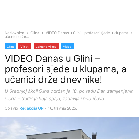
Naslovnica
Glina
VIDEO Danas u Glini – profesori sjede u klupama, a
učenici drže...
Glina
Vijesti
Lokalne vijesti
Video
VIDEO Danas u Glini –
profesori sjede u klupama, a
učenici drže dnevnike!
U Srednjoj školi Glina održan je 18. po redu Dan zamijenjenih
uloga – tradicija koja spaja, zabavlja i podučava
Objavio
Redakcija GN
-
16. travnja 2025.