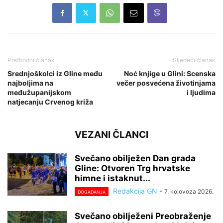
Prethodni članak
Sljedeći članak
Srednjoškolci iz Gline među
Noć knjige u Glini: Scenska
najboljima na
večer posvećena životinjama
međužupanijskom
i ljudima
natjecanju Crvenog križa
VEZANI ČLANCI
Svečano obilježen Dan grada
Gline: Otvoren Trg hrvatske
himne i istaknut...
Redakcija GN
-
7. kolovoza 2026.
DOGAĐANJA
Svečano obilježeni Preobraženje