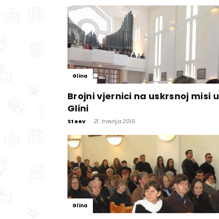
Glina
Brojni vjernici na uskrsnoj misi u
Glini
Steev
-
21. travnja 2019.
Glina