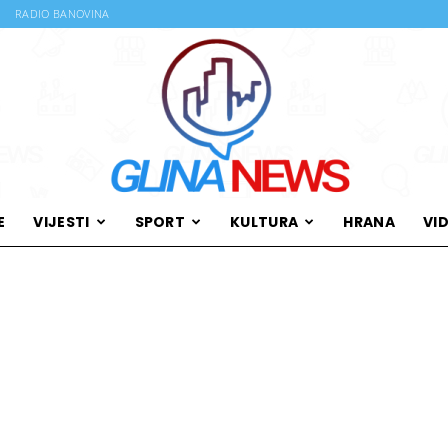
RADIO BANOVINA
E
VIJESTI
SPORT
KULTURA
HRANA
VI
Glina
News