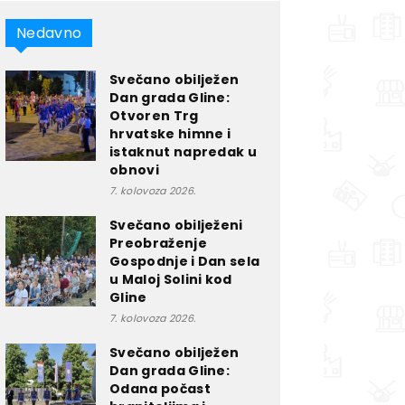
Nedavno
Svečano obilježen
Dan grada Gline:
Otvoren Trg
hrvatske himne i
istaknut napredak u
obnovi
7. kolovoza 2026.
Svečano obilježeni
Preobraženje
Gospodnje i Dan sela
u Maloj Solini kod
Gline
7. kolovoza 2026.
Svečano obilježen
Dan grada Gline:
Odana počast