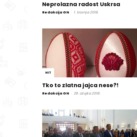
Neprolazna radost Uskrsa
Redakcija GN
-
1. travnja 2018.
HIT
Tko to zlatna jajca nese?!
Redakcija GN
-
29. ožujka 2018.