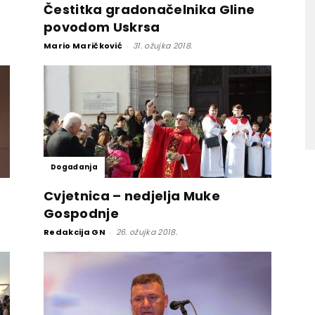
Čestitka gradonačelnika Gline
povodom Uskrsa
Mario Maričković
-
31. ožujka 2018.
Događanja
Cvjetnica – nedjelja Muke
Gospodnje
Redakcija GN
-
26. ožujka 2018.