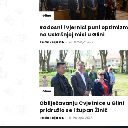
Glina
Radosni i vjernici puni optimiz
na Uskršnjoj misi u Glini
Redakcija GN
-
16. travnja 2017.
Glina
Obilježavanju Cvjetnice u Glini
pridružio se i župan Žinić
Redakcija GN
-
9. travnja 2017.