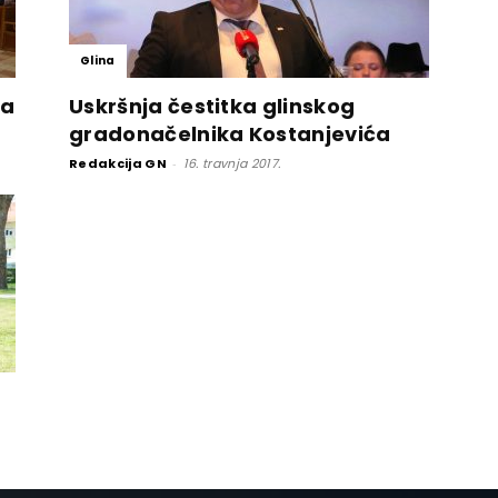
Glina
ma
Uskršnja čestitka glinskog
gradonačelnika Kostanjevića
Redakcija GN
-
16. travnja 2017.