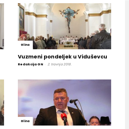
Glina
Vuzmeni pondeljek u Viduševcu
Redakcija GN
-
2. travnja 2018.
Glina