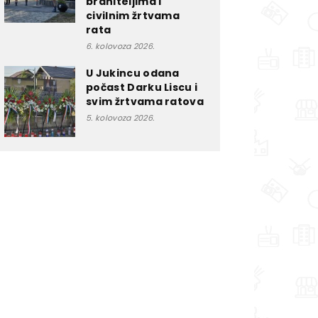
braniteljima i
civilnim žrtvama
rata
6. kolovoza 2026.
U Jukincu odana
počast Darku Liscu i
svim žrtvama ratova
5. kolovoza 2026.