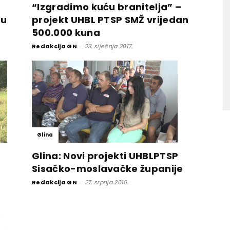
“Izgradimo kuću branitelja” –
nu
projekt UHBL PTSP SMŽ vrijedan
500.000 kuna
Redakcija GN
-
23. siječnja 2017.
Glina
Glina: Novi projekti UHBLPTSP
Sisačko-moslavačke županije
Redakcija GN
-
27. srpnja 2016.