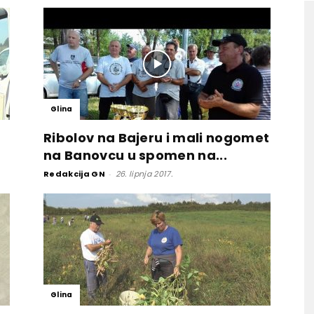
Glina
Ribolov na Bajeru i mali nogomet
na Banovcu u spomen na...
Redakcija GN
-
26. lipnja 2017.
Glina