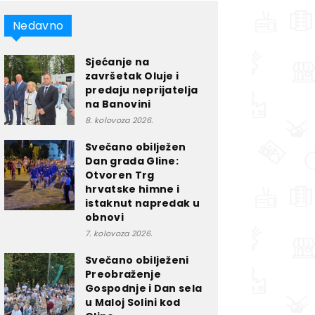
Nedavno
Sjećanje na
završetak Oluje i
predaju neprijatelja
na Banovini
8. kolovoza 2026.
Svečano obilježen
Dan grada Gline:
Otvoren Trg
hrvatske himne i
istaknut napredak u
obnovi
7. kolovoza 2026.
Svečano obilježeni
Preobraženje
Gospodnje i Dan sela
u Maloj Solini kod