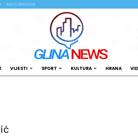
A
RADIO BANOVINA
E
VIJESTI
SPORT
KULTURA
HRANA
VI
Glina
News
ić