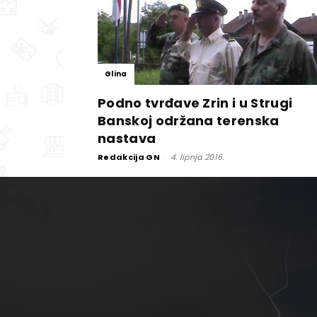
Glina
Podno tvrđave Zrin i u Strugi
Banskoj održana terenska
nastava
Redakcija GN
-
4. lipnja 2016.