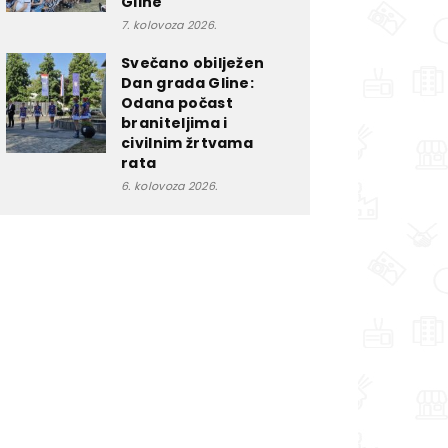
Gline
7. kolovoza 2026.
Svečano obilježen
Dan grada Gline:
Odana počast
braniteljima i
civilnim žrtvama
rata
6. kolovoza 2026.