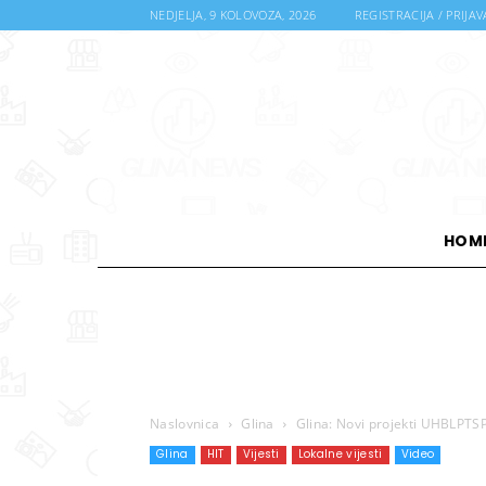
NEDJELJA, 9 KOLOVOZA, 2026
REGISTRACIJA / PRIJAV
HOM
Naslovnica
Glina
Glina: Novi projekti UHBLPTS
Glina
HIT
Vijesti
Lokalne vijesti
Video