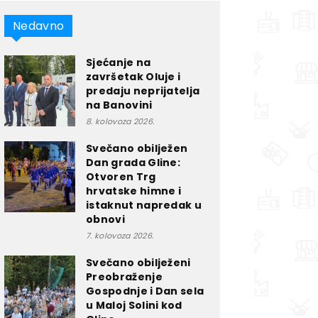
Nedavno
Sjećanje na
završetak Oluje i
predaju neprijatelja
na Banovini
8. kolovoza 2026.
Svečano obilježen
Dan grada Gline:
Otvoren Trg
hrvatske himne i
istaknut napredak u
obnovi
7. kolovoza 2026.
Svečano obilježeni
Preobraženje
Gospodnje i Dan sela
u Maloj Solini kod