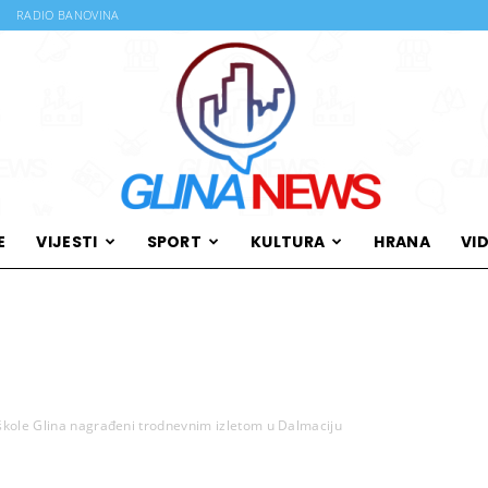
RADIO BANOVINA
E
VIJESTI
SPORT
KULTURA
HRANA
VI
Glina
 škole Glina nagrađeni trodnevnim izletom u Dalmaciju
News