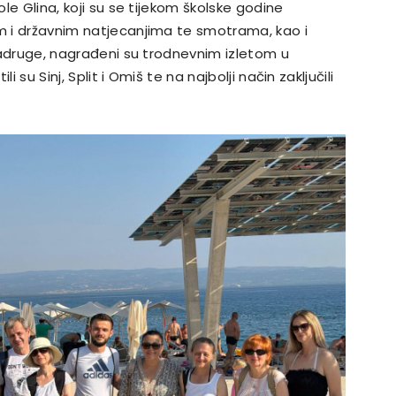
ole Glina, koji su se tijekom školske godine
im i državnim natjecanjima te smotrama, kao i
e zadruge, nagrađeni su trodnevnim izletom u
li su Sinj, Split i Omiš te na najbolji način zaključili