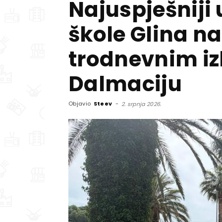
Najuspješniji 
škole Glina n
trodnevnim iz
Dalmaciju
Objavio
Steev
-
2. srpnja 2026.