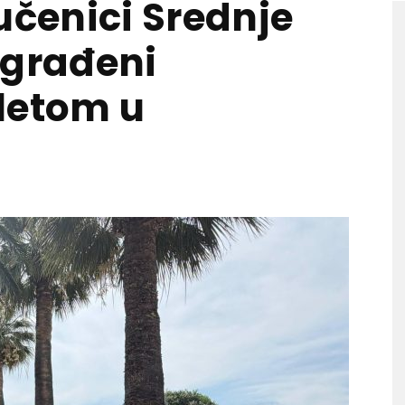
učenici Srednje
agrađeni
letom u