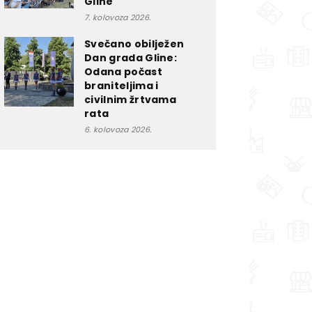
Gline
7. kolovoza 2026.
Svečano obilježen
Dan grada Gline:
Odana počast
braniteljima i
civilnim žrtvama
rata
6. kolovoza 2026.