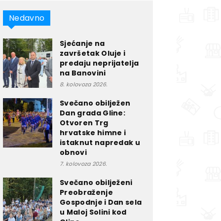
Nedavno
Sjećanje na
završetak Oluje i
predaju neprijatelja
na Banovini
8. kolovoza 2026.
Svečano obilježen
Dan grada Gline:
Otvoren Trg
hrvatske himne i
istaknut napredak u
obnovi
7. kolovoza 2026.
Svečano obilježeni
Preobraženje
Gospodnje i Dan sela
u Maloj Solini kod