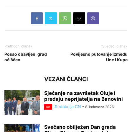
Prethodni članak
Sljedeći članak
Posao obavljen, grad
Povijesno putovanje između
očišćen
Une i Kupe
VEZANI ČLANCI
Sjećanje na završetak Oluje i
predaju neprijatelja na Banovini
Redakcija GN
-
8. kolovoza 2026.
HIT
Svečano obilježen Dan grada