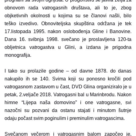
obnovom rada vatrogasnih društava, ali to je, zbog
objketivnih okolnosti u kojima su se članovi našli, bilo
teško izvedivo. Obnoviteljska skupština održana je tek
17.listopada 1995. nakon oslobođenja Gline i Banovine.
Dana 16. svibnja 1998. svečano je proslavljena 120-ta
obljetnica vatrogastva u Glini, a izdana je prigodna
monografija.
I tako su prolazile godine – od davne 1878. do danas
nakupilo ih se 140. Svima koji su ponosno kročili pod
vatrogasnom zastavom u čast, DVD Glina organiziralo je u
petak, 2.veljače 2018. Vatrogasni bal u Marinbrodu. Nakon
himne “Lijepa naša domovino” i one vatrogasne, svi
nazočni su pozvani da ostanu stajati i minutom šutnje
odaju počast svim poginulim i preminulim vatrogascima.
Svečanom večerom i vatrogasnim balom započeo je,