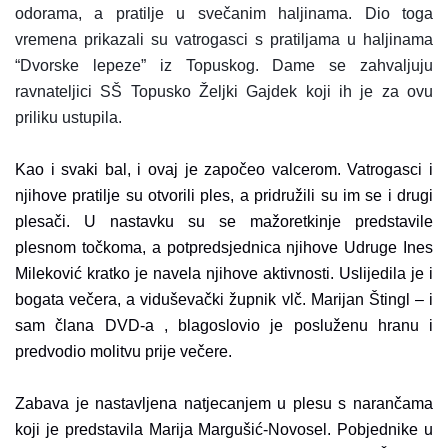
odorama, a pratilje u svečanim haljinama. Dio toga
vremena prikazali su vatrogasci s pratiljama u haljinama
“Dvorske lepeze” iz Topuskog. Dame se zahvaljuju
ravnateljici SŠ Topusko Željki Gajdek koji ih je za ovu
priliku ustupila.
Kao i svaki bal, i ovaj je započeo valcerom. Vatrogasci i
njihove pratilje su otvorili ples, a pridružili su im se i drugi
plesači. U nastavku su se mažoretkinje predstavile
plesnom točkoma, a potpredsjednica njihove Udruge Ines
Mileković kratko je navela njihove aktivnosti. Uslijedila je i
bogata večera, a viduševački župnik vlč. Marijan Štingl – i
sam člana DVD-a , blagoslovio je posluženu hranu i
predvodio molitvu prije večere.
Zabava je nastavljena natjecanjem u plesu s narančama
koji je predstavila Marija Margušić-Novosel. Pobjednike u