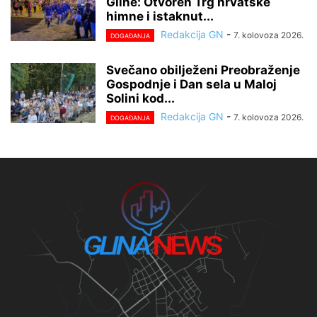
Gline: Otvoren Trg hrvatske
himne i istaknut...
Redakcija GN
-
7. kolovoza 2026.
DOGAĐANJA
Svečano obilježeni Preobraženje
Gospodnje i Dan sela u Maloj
Solini kod...
Redakcija GN
-
7. kolovoza 2026.
DOGAĐANJA