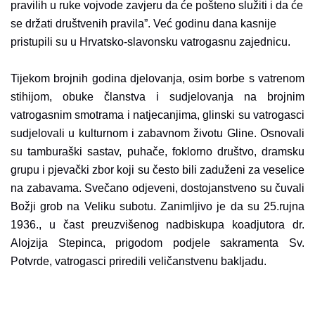
pravilih u ruke vojvode zavjeru da će pošteno služiti i da će
se držati društvenih pravila”. Već godinu dana kasnije
pristupili su u Hrvatsko-slavonsku vatrogasnu zajednicu.
Tijekom brojnih godina djelovanja, osim borbe s vatrenom
stihijom, obuke članstva i sudjelovanja na brojnim
vatrogasnim smotrama i natjecanjima, glinski su vatrogasci
sudjelovali u kulturnom i zabavnom životu Gline. Osnovali
su tamburaški sastav, puhače, foklorno društvo, dramsku
grupu i pjevački zbor koji su često bili zaduženi za veselice
na zabavama. Svečano odjeveni, dostojanstveno su čuvali
Božji grob na Veliku subotu. Zanimljivo je da su 25.rujna
1936., u čast preuzvišenog nadbiskupa koadjutora dr.
Alojzija Stepinca, prigodom podjele sakramenta Sv.
Potvrde, vatrogasci priredili veličanstvenu bakljadu.