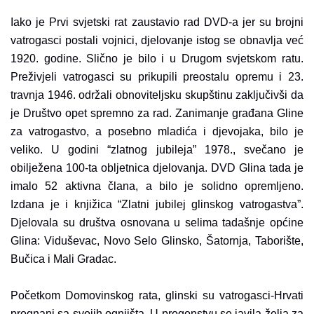
Iako je Prvi svjetski rat zaustavio rad DVD-a jer su brojni
vatrogasci postali vojnici, djelovanje istog se obnavlja već
1920. godine. Slično je bilo i u Drugom svjetskom ratu.
Preživjeli vatrogasci su prikupili preostalu opremu i 23.
travnja 1946. održali obnoviteljsku skupštinu zaključivši da
je Društvo opet spremno za rad. Zanimanje građana Gline
za vatrogastvo, a posebno mladića i djevojaka, bilo je
veliko. U godini “zlatnog jubileja” 1978., svečano je
obilježena 100-ta obljetnica djelovanja. DVD Glina tada je
imalo 52 aktivna člana, a bilo je solidno opremljeno.
Izdana je i knjižica “Zlatni jubilej glinskog vatrogastva”.
Djelovala su društva osnovana u selima tadašnje općine
Glina: Viduševac, Novo Selo Glinsko, Šatornja, Taborište,
Bučica i Mali Gradac.
Početkom Domovinskog rata, glinski su vatrogasci-Hrvati
prognani sa svojih ognjišta. U progonstvu se javila želja za