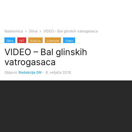
Naslovnica
Glina
VIDEO – Bal glinskih vatrogasaca
Glina
HIT
Kultura
Lifestyle
Video
VIDEO – Bal glinskih
vatrogasaca
Objavio
Redakcija GN
-
8. veljače 2018.