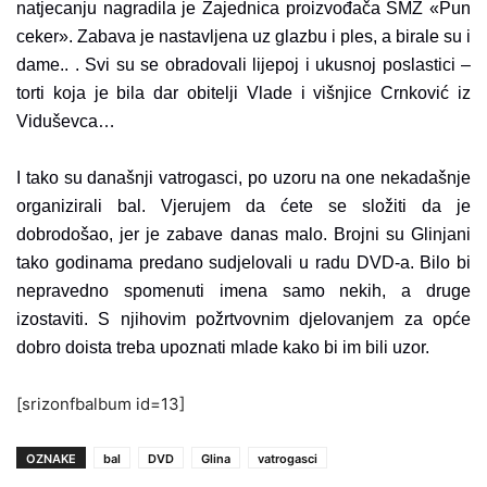
natjecanju nagradila je Zajednica proizvođača SMŽ «Pun
ceker». Zabava je nastavljena uz glazbu i ples, a birale su i
dame.. . Svi su se obradovali lijepoj i ukusnoj poslastici –
torti koja je bila dar obitelji Vlade i višnjice Crnković iz
Viduševca…
I tako su današnji vatrogasci, po uzoru na one nekadašnje
organizirali bal. Vjerujem da ćete se složiti da je
dobrodošao, jer je zabave danas malo. Brojni su Glinjani
tako godinama predano sudjelovali u radu DVD-a. Bilo bi
nepravedno spomenuti imena samo nekih, a druge
izostaviti. S njihovim požrtvovnim djelovanjem za opće
dobro doista treba upoznati mlade kako bi im bili uzor.
[srizonfbalbum id=13]
OZNAKE
bal
DVD
Glina
vatrogasci