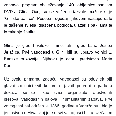
zapravo, program obilježavanja 140. obljetnice osnutka
DVD-a Glina. Ovoj su se večeri odazvale mažoretkinje
“Glinske banice”. Poseban ugođaj njihovom nastupu dalo
je gašenje svjetla, glazbena podloga, ulazak s bakljama te
formiranje špalira.
Glina je grad hrvatske himne, ali i grad bana Josipa
Jelačića. Prvi vatrogasci u Glini bili su upravo vojnici 1.
Banske pukovnije. Njihovu je odoru predstavio Marin
Kaurić.
Uz svoju primarnu zadaću, vatrogasci su oduvijek bili
glavni sudionici svih kulturnih i javnih priredbi u gradu, a
dokazali su se i kao izvrsni organizatori društvenih
plesova, vatrogasnih balova i humanitarnih zabava. Prvi
vatrogasni bal održan je 1866. godine u Varaždinu i bio je
jedinstven u Hrvatskoj jer su svi vatrogasci bili u svečanim