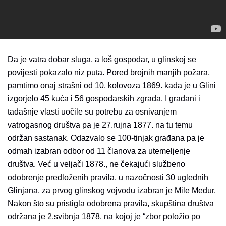
Da je vatra dobar sluga, a loš gospodar, u glinskoj se
povijesti pokazalo niz puta. Pored brojnih manjih požara,
pamtimo onaj strašni od 10. kolovoza 1869. kada je u Glini
izgorjelo 45 kuća i 56 gospodarskih zgrada. I građani i
tadašnje vlasti uočile su potrebu za osnivanjem
vatrogasnog društva pa je 27.rujna 1877. na tu temu
održan sastanak. Odazvalo se 100-tinjak građana pa je
odmah izabran odbor od 11 članova za utemeljenje
društva. Već u veljači 1878., ne čekajući službeno
odobrenje predloženih pravila, u nazočnosti 30 uglednih
Glinjana, za prvog glinskog vojvodu izabran je Mile Medur.
Nakon što su pristigla odobrena pravila, skupština društva
održana je 2.svibnja 1878. na kojoj je “zbor položio po