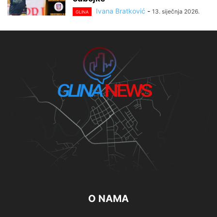
Ivana Bratković
-
13. siječnja 2026.
GLINA
O NAMA