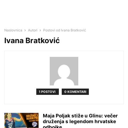
Naslovnica
Autori
Postovi od Ivana Bratković
Ivana Bratković
1 POSTOVI
0 KOMENTARI
Maja Poljak stiže u Glinu: večer
druženja s legendom hrvatske
odbojke