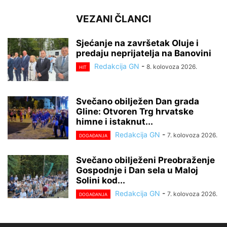
VEZANI ČLANCI
Sjećanje na završetak Oluje i
predaju neprijatelja na Banovini
Redakcija GN
-
8. kolovoza 2026.
HIT
Svečano obilježen Dan grada
Gline: Otvoren Trg hrvatske
himne i istaknut...
Redakcija GN
-
7. kolovoza 2026.
DOGAĐANJA
Svečano obilježeni Preobraženje
Gospodnje i Dan sela u Maloj
Solini kod...
Redakcija GN
-
7. kolovoza 2026.
DOGAĐANJA