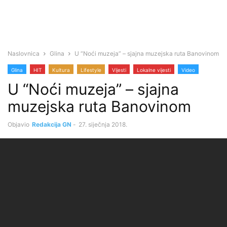
Naslovnica
Glina
U “Noći muzeja” – sjajna muzejska ruta Banovinom
Glina
HIT
Kultura
Lifestyle
Vijesti
Lokalne vijesti
Video
U “Noći muzeja” – sjajna
muzejska ruta Banovinom
Objavio
Redakcija GN
-
27. siječnja 2018.