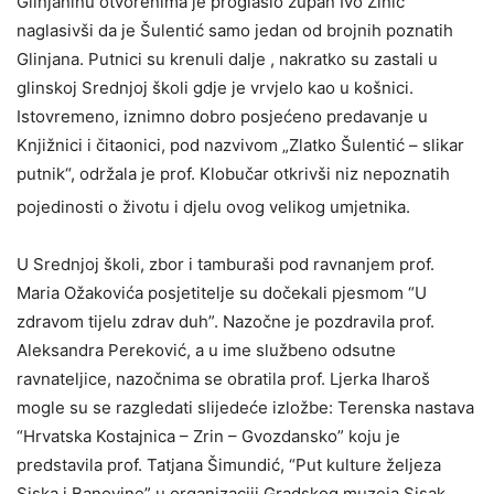
Glinjaninu otvorenima je proglasio župan Ivo Žinić
naglasivši da je Šulentić samo jedan od brojnih poznatih
Glinjana. Putnici su krenuli dalje , nakratko su zastali u
glinskoj Srednjoj školi gdje je vrvjelo kao u košnici.
Istovremeno, iznimno dobro posjećeno predavanje u
Knjižnici i čitaonici, pod nazvivom „Zlatko Šulentić – slikar
putnik“, održala je prof. Klobučar otkrivši niz nepoznatih
pojedinosti o životu i djelu ovog velikog umjetnika.
U Srednjoj školi, zbor i tamburaši pod ravnanjem prof.
Maria Ožakovića posjetitelje su dočekali pjesmom “U
zdravom tijelu zdrav duh”. Nazočne je pozdravila prof.
Aleksandra Pereković, a u ime službeno odsutne
ravnateljice, nazočnima se obratila prof. Ljerka Iharoš
mogle su se razgledati slijedeće izložbe: Terenska nastava
“Hrvatska Kostajnica – Zrin – Gvozdansko” koju je
predstavila prof. Tatjana Šimundić, “Put kulture željeza
Siska i Banovine” u organizaciji Gradskog muzeja Sisak,