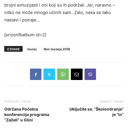
brojni entuzijasti i oni koji su ih podržali. Jer, naravno –
nitko ne može mnogo učiniti sam…Zato, neka se tako
nastavi i potraje…
[srizonfbalbum id=2]
OZNAKE
muzej
Noć muzeja 2018
Prethodni članak
Sljedeći članak
Održana Početna
Uključite se, “Školontiranje”
konferencija programa
je “in”
“Zaželi” u Glini