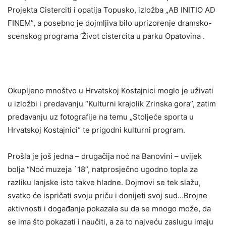
Projekta Cisterciti i opatija Topusko, izložba „AB INITIO AD
FINEM”, a posebno je dojmljiva bilo uprizorenje dramsko-
scenskog programa ‘Život cistercita u parku Opatovina .
Okupljeno mnoštvo u Hrvatskoj Kostajnici moglo je uživati
u izložbi i predavanju “Kulturni krajolik Zrinska gora”, zatim
predavanju uz fotografije na temu „Stoljeće sporta u
Hrvatskoj Kostajnici“ te prigodni kulturni program.
Prošla je još jedna – drugačija noć na Banovini – uvijek
bolja “Noć muzeja `18”, natprosječno ugodno topla za
razliku lanjske isto takve hladne. Dojmovi se tek slažu,
svatko će ispričati svoju priču i donijeti svoj sud…Brojne
aktivnosti i događanja pokazala su da se mnogo može, da
se ima što pokazati i naučiti, a za to najveću zaslugu imaju