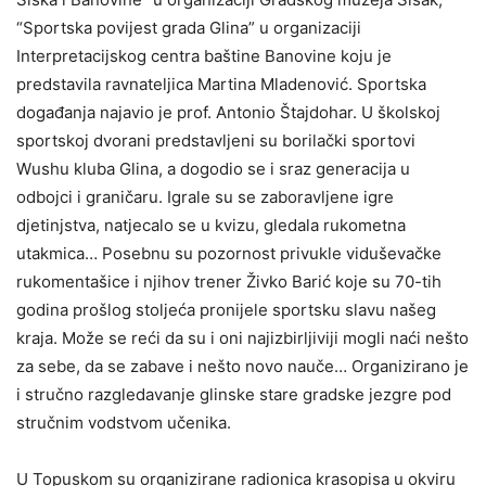
“Sportska povijest grada Glina” u organizaciji
Interpretacijskog centra baštine Banovine koju je
predstavila ravnateljica Martina Mladenović. Sportska
događanja najavio je prof. Antonio Štajdohar. U školskoj
sportskoj dvorani predstavljeni su borilački sportovi
Wushu kluba Glina, a dogodio se i sraz generacija u
odbojci i graničaru. Igrale su se zaboravljene igre
djetinjstva, natjecalo se u kvizu, gledala rukometna
utakmica… Posebnu su pozornost privukle viduševačke
rukomentašice i njihov trener Živko Barić koje su 70-tih
godina prošlog stoljeća pronijele sportsku slavu našeg
kraja. Može se reći da su i oni najizbirljiviji mogli naći nešto
za sebe, da se zabave i nešto novo nauče… Organizirano je
i stručno razgledavanje glinske stare gradske jezgre pod
stručnim vodstvom učenika.
U Topuskom su organizirane radionica krasopisa u okviru