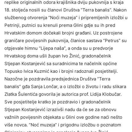
replike originalnih odora krajišnika dviju pukovnija s kraja
18. stoljeća nosili su članovi Društva “Terra banalis”. Nakon
službenog otvorenja “Noći muzeja” i pripremljenih izložbi u
Petrinji, putnici su krenuli prema Glini gdje su ih pred
Hrvatskim domom dočekali brojni građani. Uz postrojene
graničare povijesnih pukovnija, članice sastava “Petrus” su
otpjevale himnu “Lijepa naša”, a onda su u predvorje
Hrvatskog doma ušli župan Ivo Žinić, gradonačelnik
Stjepan Kostanjević sa suradnicima te načelnik općine
Topusko Ivica Kuzmić kao i brojni radoznali posjetitelji.
Nazočne je pozdravila predsjednica Društva “Terra
banalis” gđa Sanja Lončar, a o izložbi o životu i radu slikara
Zlatka Šulentića govorila je autorica prof. Lidija Klobučar.
Sve posjetitelje kratko je pozdravio i gradonačelnik
Stjepan Kostanjević izrazivši nadu da će se za obnovu
važniih povijesnih objekata u Glini ove godine naći nešto
više novca. “Noć muzeja” i prigodnu izložbu o poznatom