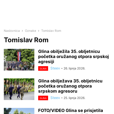
Naslovnica
Oznake
Tomislav Rom
Tomislav Rom
Glina obilježila 35. obljetnicu
početka oružanog otpora srpskoj
agresiji
Steev
-
26. lipnja 2026.
GLINA
Glina obilježava 35. obljetnicu
početka oružanog otpora
srpskom agresoru
Steev
-
25. lipnja 2026.
GLINA
FOTO/VIDEO Glina se prisjetila