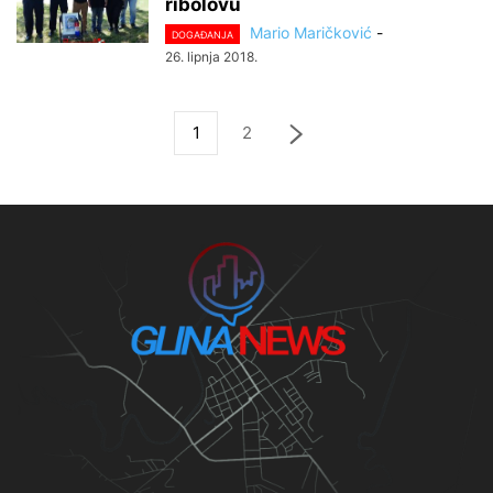
ribolovu
Mario Maričković
-
DOGAĐANJA
26. lipnja 2018.
1
2