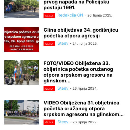
prvog napada na Policijsku
postaju 1991.
Redakcija GN
-
26. lipnja 2025.
GLINA
Glina obilježava 34. godišnjicu
početka otpora agresiji
Steev
-
24. lipnja 2025.
GLINA
FOTO/VIDEO Obilježena 33.
obljetnica početka oružanog
otpora srpskom agresoru na
glinskom...
Steev
-
26. lipnja 2024.
GLINA
VIDEO Obilježena 31. obljetnica
početka oružanog otpora
srpskom agresoru na glinskom...
Steev
-
26. lipnja 2022.
GLINA