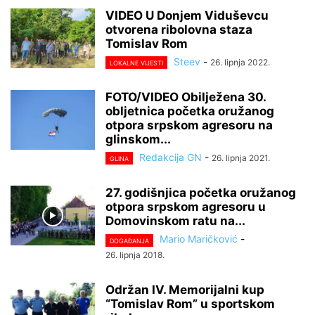
VIDEO U Donjem Viduševcu
otvorena ribolovna staza
Tomislav Rom
Steev
-
26. lipnja 2022.
LOKALNE VIJESTI
FOTO/VIDEO Obilježena 30.
obljetnica početka oružanog
otpora srpskom agresoru na
glinskom...
Redakcija GN
-
26. lipnja 2021.
GLINA
27. godišnjica početka oružanog
otpora srpskom agresoru u
Domovinskom ratu na...
Mario Maričković
-
DOGAĐANJA
26. lipnja 2018.
Održan IV. Memorijalni kup
“Tomislav Rom” u sportskom