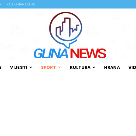
A
RADIO BANOVINA
E
VIJESTI
SPORT
KULTURA
HRANA
VI
Glina
News