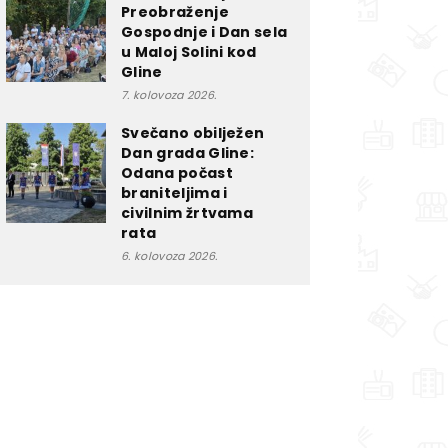
Preobraženje
Gospodnje i Dan sela
u Maloj Solini kod
Gline
7. kolovoza 2026.
Svečano obilježen
Dan grada Gline:
Odana počast
braniteljima i
civilnim žrtvama
rata
6. kolovoza 2026.