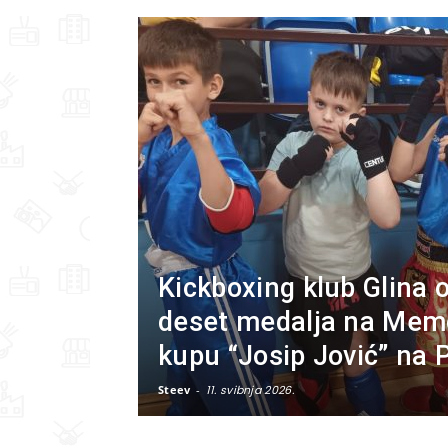
Kickboxing klub Glina o
deset medalja na Mem
kupu “Josip Jović” na 
Steev
-
11. svibnja 2026.