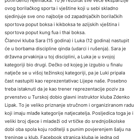
potvrđeno) Njemačka. To je rezultat sve veće ekspanzije
ovog borilačkog sporta i vještine koji u sebi skladno
sjedinjuje sve ono najbolje od zapadnjačkih borilačkih
sportova poput boksa i kikboksa te azijskih vještina i
sportova poput kung fua i thai boksa.
Članovi kluba Sara (15 godina) i Luka (12 godina) nastupit
će u borbama discipline qinda (udarci i rušenja). Sara je
državna prvakinja u toj disciplini, a Luka je u svojoj
kategoriji bio drugi. Dečko od kojeg je izgubio u finalu
natječe se u višoj težinskoj kategoriji, pa je Luki pripala
čast nastupiti kao reprezentativac Lijepe naše. Posebno
treba istaknuti da je kao trener reprezentacije poziv za
prvenstvo u Turskoj dobio glavni instruktor kluba Zdenko
Lipak. To je veliko priznanje stručnom i organiziranom radu
koji imaju mlađe kategorije natjecatelja. Posljedica toga je i
veliki broj djece i mladeži od vrtičke do srednjoškolske
dobi oba spola koju roditelji s punim povjerenjem šalju na
treninge u klub. Facebook stranica kluba je jedna od