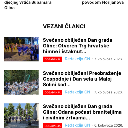
dječjeg vrtića Bubamara
povodom Florijanova
Glina
VEZANI ČLANCI
Svečano obilježen Dan grada
Gline: Otvoren Trg hrvatske
himne i istaknut...
Redakcija GN
-
7. kolovoza 2026.
DOGAĐANJA
Svečano obilježeni Preobraženje
Gospodnje i Dan sela u Maloj
Solini kod...
Redakcija GN
-
7. kolovoza 2026.
DOGAĐANJA
Svečano obilježen Dan grada
Gline: Odana počast braniteljima
i civilnim žrtvama...
Redakcija GN
-
6. kolovoza 2026.
DOGAĐANJA