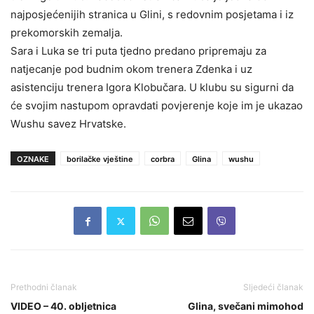
najposjećenijih stranica u Glini, s redovnim posjetama i iz
prekomorskih zemalja.
Sara i Luka se tri puta tjedno predano pripremaju za
natjecanje pod budnim okom trenera Zdenka i uz
asistenciju trenera Igora Klobučara. U klubu su sigurni da
će svojim nastupom opravdati povjerenje koje im je ukazao
Wushu savez Hrvatske.
OZNAKE
borilačke vještine
corbra
Glina
wushu
Prethodni članak
Sljedeći članak
VIDEO – 40. obljetnica
Glina, svečani mimohod