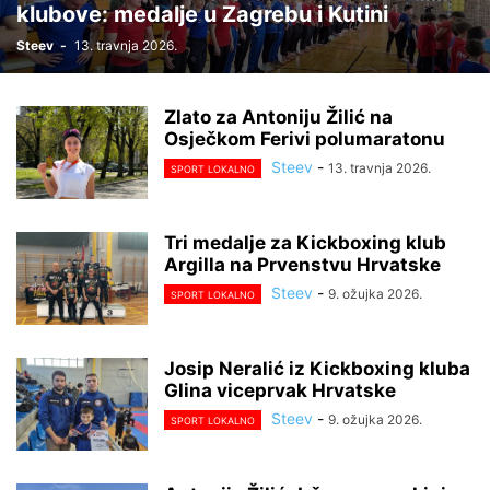
klubove: medalje u Zagrebu i Kutini
Steev
-
13. travnja 2026.
Zlato za Antoniju Žilić na
Osječkom Ferivi polumaratonu
Steev
-
13. travnja 2026.
SPORT LOKALNO
Tri medalje za Kickboxing klub
Argilla na Prvenstvu Hrvatske
Steev
-
9. ožujka 2026.
SPORT LOKALNO
Josip Neralić iz Kickboxing kluba
Glina viceprvak Hrvatske
Steev
-
9. ožujka 2026.
SPORT LOKALNO