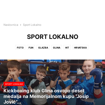
Naslovnica
Sport Lokalno
SPORT LOKALNO
FOTO
FUN
GLAZBA
GLINA
HIT
HRVATSKA
HRVATSKA KOSTAJNICA
IZBORI 2017
KINO GLINA
KULTURA
KUTINA
LIFESTYLE
NA GRUNTU
NAJAVA DOGAĐANJA
NEKATEGORIZIRANO
NOVSKA
OGLASI
PETRINJA
POPOVAČA
SISAČKO-MOSLAVAČKA ŽUPANIJA
SISAK
SMŽ
SPORT
SPORT LOKALNO
VIDEO
VIJESTI
ZDRAVLJE
SPORT LOKALNO
Kickboxing klub Glina osvojio deset
medalja na Memorijalnom kupu “Josip
Jović”...