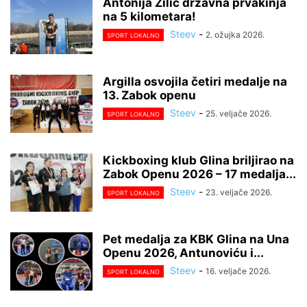
Antonija Žilić državna prvakinja
na 5 kilometara!
Steev
-
2. ožujka 2026.
SPORT LOKALNO
Argilla osvojila četiri medalje na
13. Zabok openu
Steev
-
25. veljače 2026.
SPORT LOKALNO
Kickboxing klub Glina briljirao na
Zabok Openu 2026 – 17 medalja...
Steev
-
23. veljače 2026.
SPORT LOKALNO
Pet medalja za KBK Glina na Una
Openu 2026, Antunoviću i...
Steev
-
16. veljače 2026.
SPORT LOKALNO