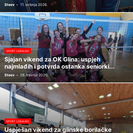
Steev
-
11. svibnja 2026.
SPORT LOKALNO
Sjajan vikend za OK Glina: uspjeh
najmlađih i potvrda ostanka seniorki...
Steev
-
28. travnja 2026.
SPORT LOKALNO
Uspješan vikend za glinske borilačke