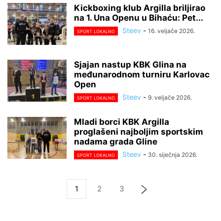
Kickboxing klub Argilla briljirao
na 1. Una Openu u Bihaću: Pet...
Steev
-
16. veljače 2026.
SPORT LOKALNO
Sjajan nastup KBK Glina na
međunarodnom turniru Karlovac
Open
Steev
-
9. veljače 2026.
SPORT LOKALNO
Mladi borci KBK Argilla
proglašeni najboljim sportskim
nadama grada Gline
Steev
-
30. siječnja 2026.
SPORT LOKALNO
1
2
3