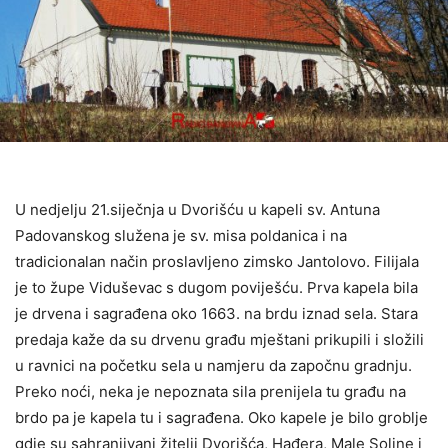
U nedjelju 21.siječnja u Dvorišću u kapeli sv. Antuna
Padovanskog služena je sv. misa poldanica i na
tradicionalan način proslavljeno zimsko Jantolovo. Filijala
je to župe Viduševac s dugom poviješću. Prva kapela bila
je drvena i sagrađena oko 1663. na brdu iznad sela. Stara
predaja kaže da su drvenu građu mještani prikupili i složili
u ravnici na početku sela u namjeru da započnu gradnju.
Preko noći, neka je nepoznata sila prenijela tu građu na
brdo pa je kapela tu i sagrađena. Oko kapele je bilo groblje
gdje su sahranjivani žitelji Dvorišća, Hađera, Male Soline i