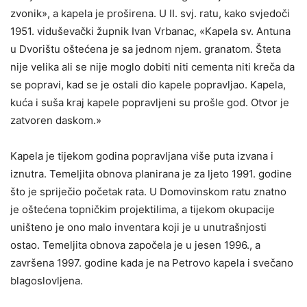
zvonik», a kapela je proširena. U II. svj. ratu, kako svjedoči
1951. viduševački župnik Ivan Vrbanac, «Kapela sv. Antuna
u Dvorištu oštećena je sa jednom njem. granatom. Šteta
nije velika ali se nije moglo dobiti niti cementa niti kreča da
se popravi, kad se je ostali dio kapele popravljao. Kapela,
kuća i suša kraj kapele popravljeni su prošle god. Otvor je
zatvoren daskom.»
Kapela je tijekom godina popravljana više puta izvana i
iznutra. Temeljita obnova planirana je za ljeto 1991. godine
što je spriječio početak rata. U Domovinskom ratu znatno
je oštećena topničkim projektilima, a tijekom okupacije
uništeno je ono malo inventara koji je u unutrašnjosti
ostao. Temeljita obnova započela je u jesen 1996., a
završena 1997. godine kada je na Petrovo kapela i svečano
blagoslovljena.