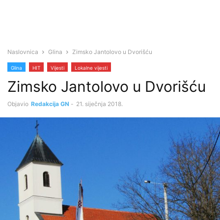
Naslovnica
Glina
Zimsko Jantolovo u Dvorišću
Glina
HIT
Vijesti
Lokalne vijesti
Zimsko Jantolovo u Dvorišću
Objavio
Redakcija GN
-
21. siječnja 2018.