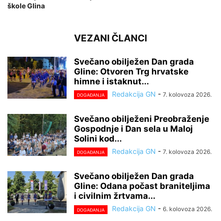
škole Glina
VEZANI ČLANCI
Svečano obilježen Dan grada
Gline: Otvoren Trg hrvatske
himne i istaknut...
Redakcija GN
-
7. kolovoza 2026.
DOGAĐANJA
Svečano obilježeni Preobraženje
Gospodnje i Dan sela u Maloj
Solini kod...
Redakcija GN
-
7. kolovoza 2026.
DOGAĐANJA
Svečano obilježen Dan grada
Gline: Odana počast braniteljima
i civilnim žrtvama...
Redakcija GN
-
6. kolovoza 2026.
DOGAĐANJA