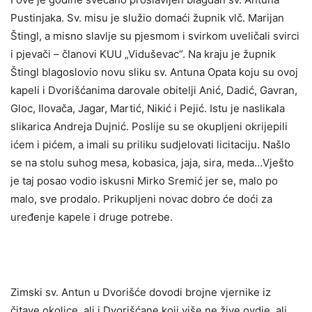
Pustinjaka. Sv. misu je služio domaći župnik vlč. Marijan
Štingl, a misno slavlje su pjesmom i svirkom uveličali svirci
i pjevači – članovi KUU „Viduševac“. Na kraju je župnik
Štingl blagoslovio novu sliku sv. Antuna Opata koju su ovoj
kapeli i Dvorišćanima darovale obitelji Anić, Dadić, Gavran,
Gloc, Ilovača, Jagar, Martić, Nikić i Pejić. Istu je naslikala
slikarica Andreja Dujnić. Poslije su se okupljeni okrijepili
ićem i pićem, a imali su priliku sudjelovati licitaciju. Našlo
se na stolu suhog mesa, kobasica, jaja, sira, meda…Vješto
je taj posao vodio iskusni Mirko Sremić jer se, malo po
malo, sve prodalo. Prikupljeni novac dobro će doći za
uređenje kapele i druge potrebe.
Zimski sv. Antun u Dvorišće dovodi brojne vjernike iz
čitave okolice, ali i Dvorišćane koji više ne žive ovdje, ali