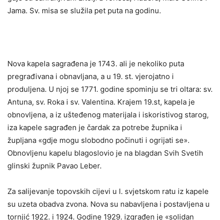
Jama. Sv. misa se služila pet puta na godinu.
Nova kapela sagrađena je 1743. ali je nekoliko puta
pregrađivana i obnavljana, a u 19. st. vjerojatno i
produljena. U njoj se 1771. godine spominju se tri oltara: sv.
Antuna, sv. Roka i sv. Valentina. Krajem 19.st, kapela je
obnovljena, a iz ušteđenog materijala i iskoristivog starog,
iza kapele sagrađen je čardak za potrebe župnika i
župljana «gdje mogu slobodno počinuti i ogrijati se».
Obnovljenu kapelu blagoslovio je na blagdan Svih Svetih
glinski župnik Pavao Leber.
Za salijevanje topovskih cijevi u I. svjetskom ratu iz kapele
su uzeta obadva zvona. Nova su nabavljena i postavljena u
tornjić 1922. i 1924. Godine 1929. izgrađen je «solidan