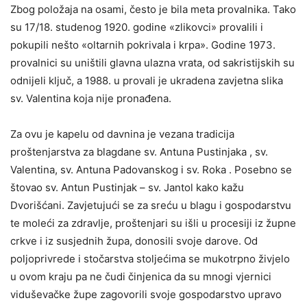
Zbog položaja na osami, često je bila meta provalnika. Tako
su 17/18. studenog 1920. godine «zlikovci» provalili i
pokupili nešto «oltarnih pokrivala i krpa». Godine 1973.
provalnici su uništili glavna ulazna vrata, od sakristijskih su
odnijeli ključ, a 1988. u provali je ukradena zavjetna slika
sv. Valentina koja nije pronađena.
Za ovu je kapelu od davnina je vezana tradicija
proštenjarstva za blagdane sv. Antuna Pustinjaka , sv.
Valentina, sv. Antuna Padovanskog i sv. Roka . Posebno se
štovao sv. Antun Pustinjak – sv. Jantol kako kažu
Dvorišćani. Zavjetujući se za sreću u blagu i gospodarstvu
te moleći za zdravlje, proštenjari su išli u procesiji iz župne
crkve i iz susjednih župa, donosili svoje darove. Od
poljoprivrede i stočarstva stoljećima se mukotrpno živjelo
u ovom kraju pa ne čudi činjenica da su mnogi vjernici
viduševačke župe zagovorili svoje gospodarstvo upravo