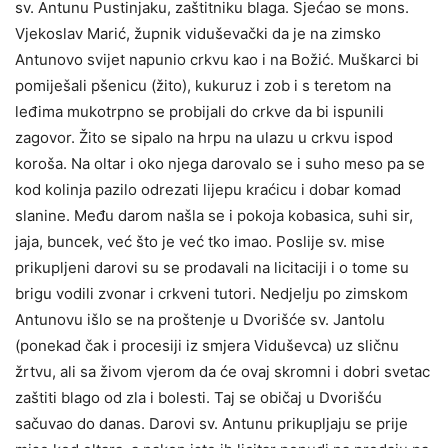
sv. Antunu Pustinjaku, zaštitniku blaga. Sjećao se mons.
Vjekoslav Marić, župnik viduševački da je na zimsko
Antunovo svijet napunio crkvu kao i na Božić. Muškarci bi
pomiješali pšenicu (žito), kukuruz i zob i s teretom na
leđima mukotrpno se probijali do crkve da bi ispunili
zagovor. Žito se sipalo na hrpu na ulazu u crkvu ispod
koroša. Na oltar i oko njega darovalo se i suho meso pa se
kod kolinja pazilo odrezati lijepu kraćicu i dobar komad
slanine. Među darom našla se i pokoja kobasica, suhi sir,
jaja, buncek, već što je već tko imao. Poslije sv. mise
prikupljeni darovi su se prodavali na licitaciji i o tome su
brigu vodili zvonar i crkveni tutori. Nedjelju po zimskom
Antunovu išlo se na proštenje u Dvorišće sv. Jantolu
(ponekad čak i procesiji iz smjera Viduševca) uz sličnu
žrtvu, ali sa živom vjerom da će ovaj skromni i dobri svetac
zaštiti blago od zla i bolesti. Taj se običaj u Dvorišću
sačuvao do danas. Darovi sv. Antunu prikupljaju se prije