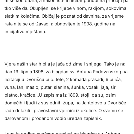
mise kod oltara, a nakon iste ih licitar ponudi na prodaju pa
tko više da. Okupljeni se krijepe vinom, rakijom, sokovima i
slatkim kolačima. Običaj je poznat od davnina, za vrijeme
rata nije se održavao, a obnovljen je 1998. godine na
inicijativu mještana.
Vjera naših starih bila je jača od zime i snijega. Tako je na
dan 19. lipnja 1898. za blagdan sv. Antuna Padovanskog na
licitaciji u Dvorišću bilo: tele, 2 komada prasadi, 6 pilića,
vuna, lan, maslo, putar, slanina, šunka, vosak, jaja, sir,
platno, kračice…U zapisima iz 1899. stoji, da su, osim
domaćih i ljudi iz susjednih župa, na Jantolovo u Dvorišće
rado dolazili i pravoslavni vjernici iz okolice. O svemu se
darovanom i prodanom vodio uredan zapisnik.
I ove je godine svečano proslavljen blagdan sv. Antuna