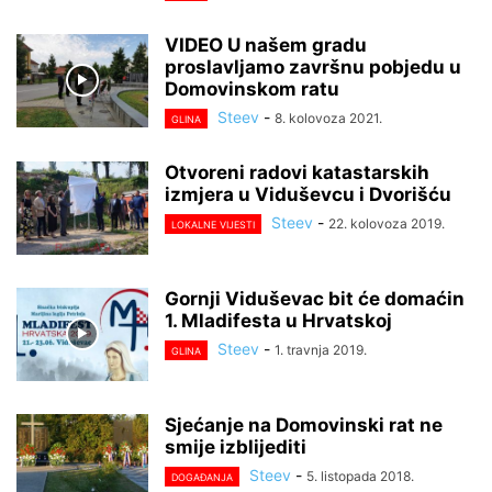
VIDEO U našem gradu
proslavljamo završnu pobjedu u
Domovinskom ratu
Steev
-
8. kolovoza 2021.
GLINA
Otvoreni radovi katastarskih
izmjera u Viduševcu i Dvorišću
Steev
-
22. kolovoza 2019.
LOKALNE VIJESTI
Gornji Viduševac bit će domaćin
1. Mladifesta u Hrvatskoj
Steev
-
1. travnja 2019.
GLINA
Sjećanje na Domovinski rat ne
smije izblijediti
Steev
-
5. listopada 2018.
DOGAĐANJA