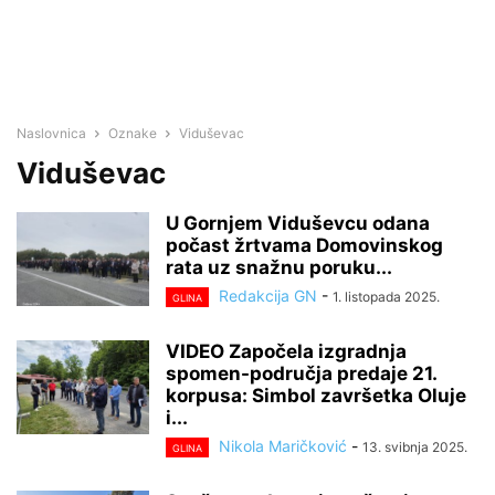
Naslovnica
Oznake
Viduševac
Viduševac
U Gornjem Viduševcu odana
počast žrtvama Domovinskog
rata uz snažnu poruku...
Redakcija GN
-
1. listopada 2025.
GLINA
VIDEO Započela izgradnja
spomen-područja predaje 21.
korpusa: Simbol završetka Oluje
i...
Nikola Maričković
-
13. svibnja 2025.
GLINA