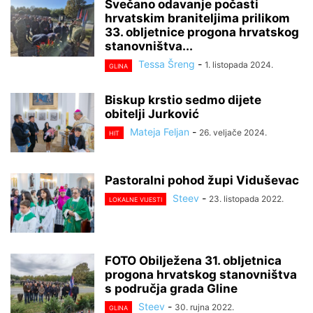
Svečano odavanje počasti
hrvatskim braniteljima prilikom
33. obljetnice progona hrvatskog
stanovništva...
Tessa Šreng
-
1. listopada 2024.
GLINA
Biskup krstio sedmo dijete
obitelji Jurković
Mateja Feljan
-
26. veljače 2024.
HIT
Pastoralni pohod župi Viduševac
Steev
-
23. listopada 2022.
LOKALNE VIJESTI
FOTO Obilježena 31. obljetnica
progona hrvatskog stanovništva
s područja grada Gline
Steev
-
30. rujna 2022.
GLINA