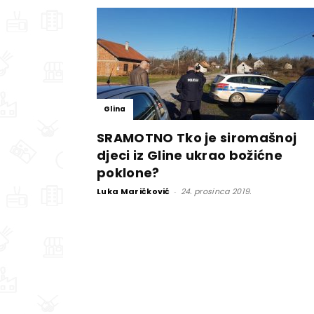
Glina
SRAMOTNO Tko je siromašnoj
djeci iz Gline ukrao božićne
poklone?
Luka Maričković
-
24. prosinca 2019.