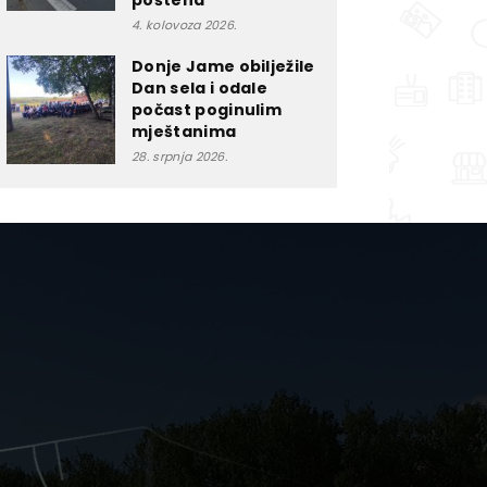
poštena”
4. kolovoza 2026.
Donje Jame obilježile
Dan sela i odale
počast poginulim
mještanima
28. srpnja 2026.