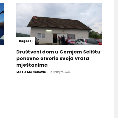
Događaj
Društveni dom u Gornjem Selištu
ponovno otvorio svoja vrata
mještanima
Mario Maričković
-
3. srpnja 2018.