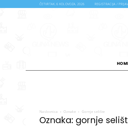
ČETVRTAK, 6 KOLOVOZA, 2026
REGISTRACIJA / PRIJA
HOM
Naslovnica
Oznake
Gornje selište
Oznaka: gornje seliš