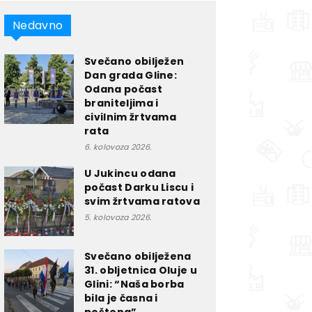
Nedavno
Svečano obilježen
Dan grada Gline:
Odana počast
braniteljima i
civilnim žrtvama
rata
6. kolovoza 2026.
U Jukincu odana
počast Darku Liscu i
svim žrtvama ratova
5. kolovoza 2026.
Svečano obilježena
31. obljetnica Oluje u
Glini: “Naša borba
bila je časna i