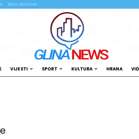
VA
RADIO BANOVINA
E
VIJESTI
SPORT
KULTURA
HRANA
VI
Glina
News
te