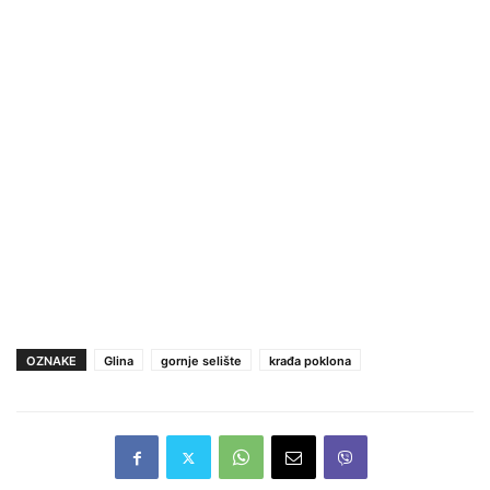
OZNAKE
Glina
gornje selište
krađa poklona