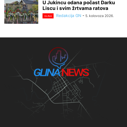
U Jukincu odana počast Darku
Liscu i svim žrtvama ratova
Redakcija GN
-
5. kolovoza 2026.
GLINA