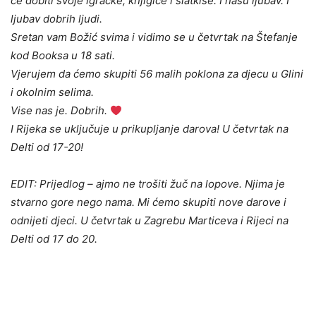
će dobiti svoje igračke, knjigice i slatkiše. I našu ljubav. I
ljubav dobrih ljudi.
Sretan vam Božić svima i vidimo se u četvrtak na Štefanje
kod Booksa u 18 sati.
Vjerujem da ćemo skupiti 56 malih poklona za djecu u Glini
i okolnim selima.
Vise nas je. Dobrih.
I Rijeka se uključuje u prikupljanje darova! U četvrtak na
Delti od 17-20!
EDIT: Prijedlog – ajmo ne trošiti žuč na lopove. Njima je
stvarno gore nego nama. Mi ćemo skupiti nove darove i
odnijeti djeci. U četvrtak u Zagrebu Marticeva i Rijeci na
Delti od 17 do 20.