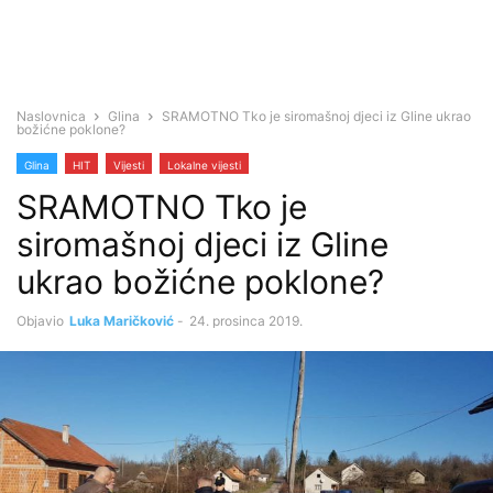
Naslovnica
Glina
SRAMOTNO Tko je siromašnoj djeci iz Gline ukrao
božićne poklone?
Glina
HIT
Vijesti
Lokalne vijesti
SRAMOTNO Tko je
siromašnoj djeci iz Gline
ukrao božićne poklone?
Objavio
Luka Maričković
-
24. prosinca 2019.