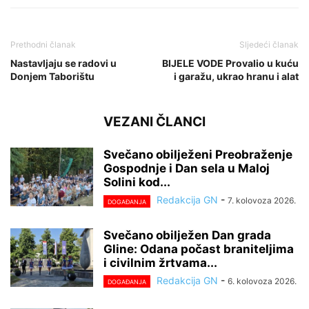
Prethodni članak
Sljedeći članak
Nastavljaju se radovi u
BIJELE VODE Provalio u kuću
Donjem Taborištu
i garažu, ukrao hranu i alat
VEZANI ČLANCI
Svečano obilježeni Preobraženje
Gospodnje i Dan sela u Maloj
Solini kod...
Redakcija GN
-
7. kolovoza 2026.
DOGAĐANJA
Svečano obilježen Dan grada
Gline: Odana počast braniteljima
i civilnim žrtvama...
Redakcija GN
-
6. kolovoza 2026.
DOGAĐANJA