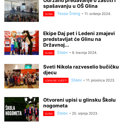
Održano predavanje o zaštiti i
spašavanju u OŠ Glina
Tessa Šreng
-
11. svibnja 2024.
GLINA
Ekipe Daj pet i Ledeni zmajevi
predstavljat će Glinu na
Državnoj...
Steev
-
9. travnja 2024.
GLINA
Sveti Nikola razveselio bučičku
djecu
Steev
-
11. prosinca 2023.
LOKALNE VIJESTI
Otvoreni upisi u glinsku Školu
nogometa
Steev
-
20. srpnja 2023.
GLINA