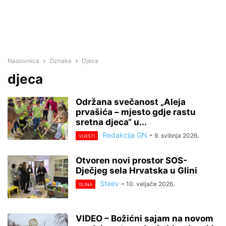
Naslovnica
Oznake
Djeca
djeca
Održana svečanost „Aleja
prvašića – mjesto gdje rastu
sretna djeca“ u...
Redakcija GN
-
9. svibnja 2026.
VIJESTI
Otvoren novi prostor SOS-
Dječjeg sela Hrvatska u Glini
Steev
-
10. veljače 2026.
GLINA
VIDEO – Božićni sajam na novom