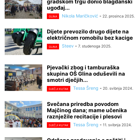
gradskom trgu donio blagdanski
ugođaj...
Nikola Maričković
-
22. prosinca 2025.
GLINA
Dijete prevozilo drugo dijete na
električnom romobilu bez kacige
Steev
-
7. studenoga 2025.
GLINA
Pjevački zbog i tamburaška
skupina OŠ Glina oduševili na
smotri dječjih...
Tessa Šreng
-
20. svibnja 2024.
DJEČJI KUTAK
Svečana priredba povodom
Majčinog dana; mame učenika
raznježile recitacije i plesovi
Tessa Šreng
-
11. svibnja 2024.
DJEČJI KUTAK