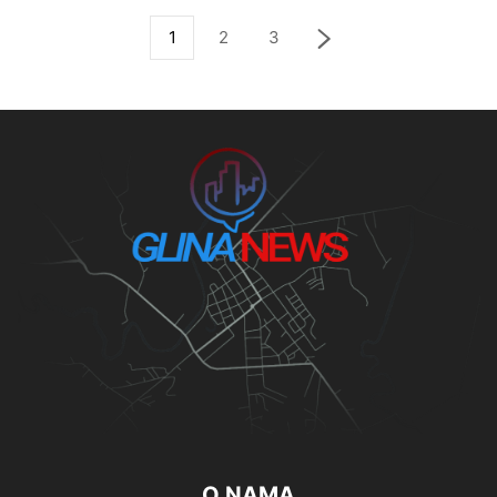
1
2
3
O NAMA