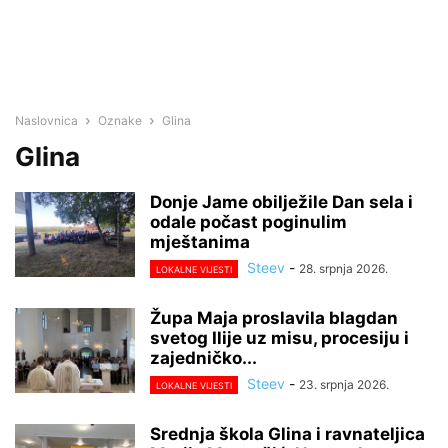
Naslovnica
Oznake
Glina
Glina
Donje Jame obilježile Dan sela i
odale počast poginulim
mještanima
Steev
-
28. srpnja 2026.
LOKALNE VIJESTI
Župa Maja proslavila blagdan
svetog Ilije uz misu, procesiju i
zajedničko...
Steev
-
23. srpnja 2026.
LOKALNE VIJESTI
Srednja škola Glina i ravnateljica