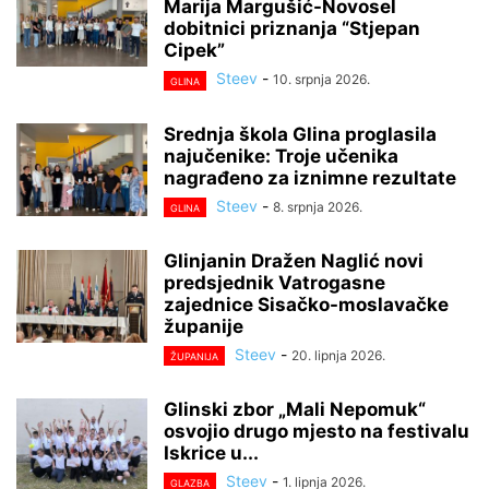
Marija Margušić-Novosel
dobitnici priznanja “Stjepan
Cipek”
Steev
-
10. srpnja 2026.
GLINA
Srednja škola Glina proglasila
najučenike: Troje učenika
nagrađeno za iznimne rezultate
Steev
-
8. srpnja 2026.
GLINA
Glinjanin Dražen Naglić novi
predsjednik Vatrogasne
zajednice Sisačko-moslavačke
županije
Steev
-
20. lipnja 2026.
ŽUPANIJA
Glinski zbor „Mali Nepomuk“
osvojio drugo mjesto na festivalu
Iskrice u...
Steev
-
1. lipnja 2026.
GLAZBA