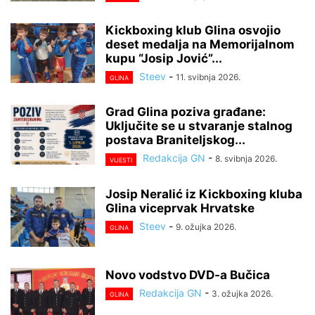
Kickboxing klub Glina osvojio
deset medalja na Memorijalnom
kupu “Josip Jović”...
Steev
-
11. svibnja 2026.
GLINA
Grad Glina poziva građane:
Uključite se u stvaranje stalnog
postava Braniteljskog...
Redakcija GN
-
8. svibnja 2026.
VIJESTI
Josip Neralić iz Kickboxing kluba
Glina viceprvak Hrvatske
Steev
-
9. ožujka 2026.
GLINA
Novo vodstvo DVD-a Bučica
Redakcija GN
-
3. ožujka 2026.
GLINA