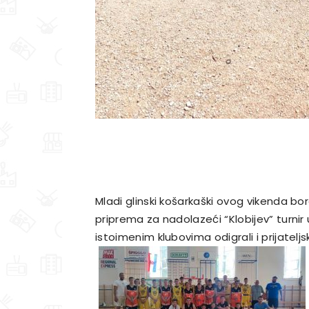
Mladi glinski košarkaški ovog vikenda bora
priprema za nadolazeći “Klobijev” turnir u
istoimenim klubovima odigrali i prijatelj