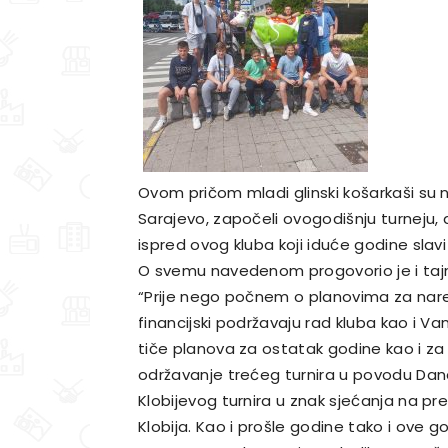
Ovom pričom mladi glinski košarkaši su n
Sarajevo, započeli ovogodišnju turneju, a
ispred ovog kluba koji iduće godine slav
O svemu navedenom progovorio je i tajn
“Prije nego počnem o planovima za nared
financijski podržavaju rad kluba kao i V
tiče planova za ostatak godine kao i za
održavanje trećeg turnira u povodu Dan
Klobijevog turnira u znak sjećanja na p
Klobija. Kao i prošle godine tako i ove 