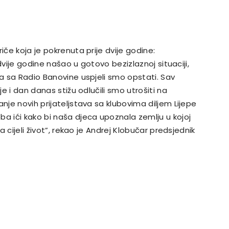
iče koja je pokrenuta prije dvije godine:
e dvije godine našao u gotovo bezizlaznoj situaciji,
ma sa Radio Banovine uspjeli smo opstati. Sav
je i dan danas stižu odlučili smo utrošiti na
nje novih prijateljstava sa klubovima diljem Lijepe
ba ići kako bi naša djeca upoznala zemlju u kojoj
a cijeli život”, rekao je Andrej Klobučar predsjednik