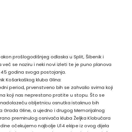
akon prošlogodišnjeg odlaska u Split, Šibenik i
 već se naziru i neki novi izleti te je puno planova
i 45 godina svoga postojanja.
ik Košarkaškog kluba Glina:
ni period, prvenstveno bih se zahvalio svima koji
ama koji nas neprestano pratite u stopu. Što se
 nadolazeću obljetnicu osnutka istaknuo bih
a Grada Gline, a ujedno i drugog Memorijalnog
rerano preminulog osnivača kluba Željka Klobučara
godine očekujemo najbolje U14 ekipe iz ovog dijela