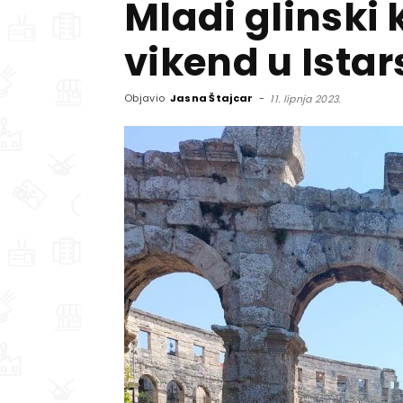
Mladi glinski 
vikend u Istar
Objavio
Jasna Štajcar
-
11. lipnja 2023.