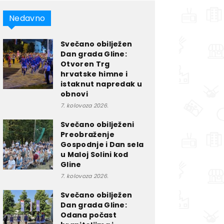
Nedavno
Svečano obilježen
Dan grada Gline:
Otvoren Trg
hrvatske himne i
istaknut napredak u
obnovi
7. kolovoza 2026.
Svečano obilježeni
Preobraženje
Gospodnje i Dan sela
u Maloj Solini kod
Gline
7. kolovoza 2026.
Svečano obilježen
Dan grada Gline:
Odana počast