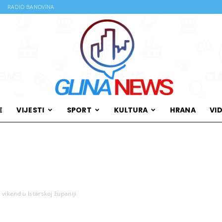
RADIO BANOVINA
E
VIJESTI
SPORT
KULTURA
HRANA
VI
Glina
 vikend u Istarskoj županiji
News