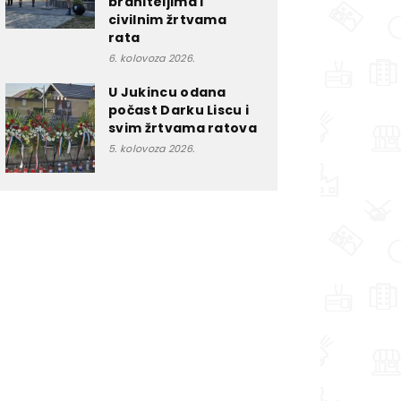
braniteljima i
civilnim žrtvama
rata
6. kolovoza 2026.
U Jukincu odana
počast Darku Liscu i
svim žrtvama ratova
5. kolovoza 2026.