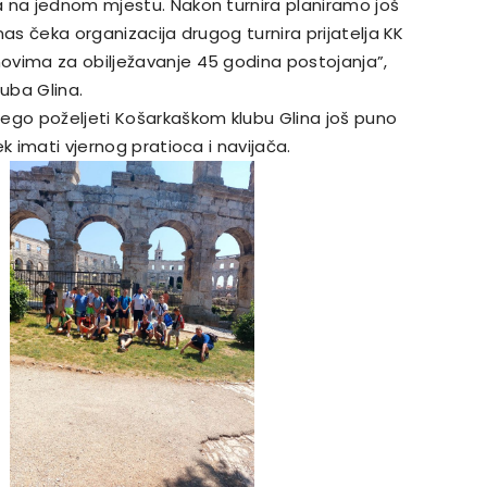
a na jednom mjestu. Nakon turnira planiramo još
nas čeka organizacija drugog turnira prijatelja KK
ovima za obilježavanje 45 godina postojanja”,
luba Glina.
ego poželjeti Košarkaškom klubu Glina još puno
k imati vjernog pratioca i navijača.