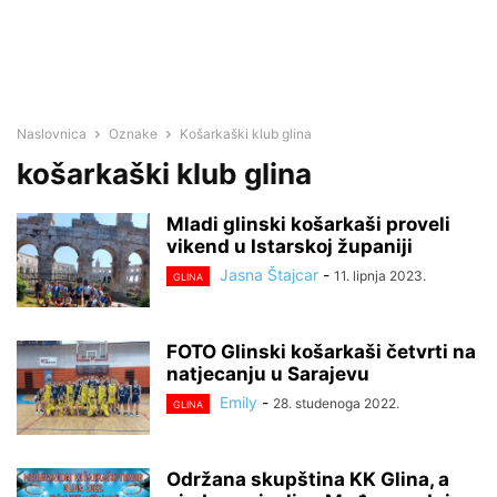
Naslovnica
Oznake
Košarkaški klub glina
košarkaški klub glina
Mladi glinski košarkaši proveli
vikend u Istarskoj županiji
Jasna Štajcar
-
11. lipnja 2023.
GLINA
FOTO Glinski košarkaši četvrti na
natjecanju u Sarajevu
Emily
-
28. studenoga 2022.
GLINA
Održana skupština KK Glina, a