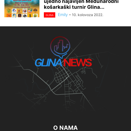
ujedno najavljen Međunarodni
košarkaški turnir Glina...
Emily
-
10. kolovoza 2022.
GLINA
O NAMA