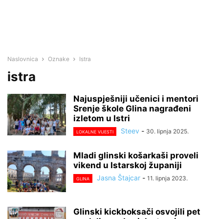
Naslovnica
Oznake
Istra
istra
Najuspješniji učenici i mentori
Srenje škole Glina nagrađeni
izletom u Istri
Steev
-
30. lipnja 2025.
LOKALNE VIJESTI
Mladi glinski košarkaši proveli
vikend u Istarskoj županiji
Jasna Štajcar
-
11. lipnja 2023.
GLINA
Glinski kickboksači osvojili pet