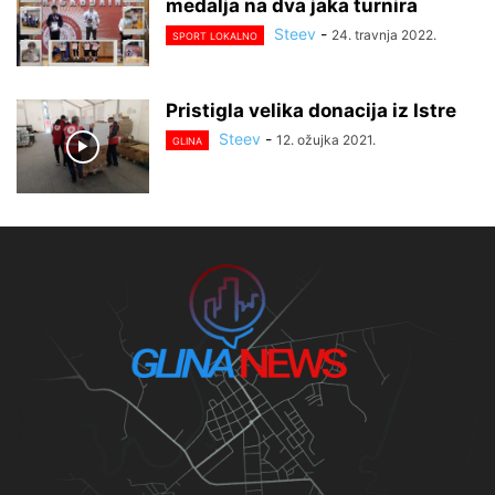
medalja na dva jaka turnira
Steev
-
24. travnja 2022.
SPORT LOKALNO
Pristigla velika donacija iz Istre
Steev
-
12. ožujka 2021.
GLINA