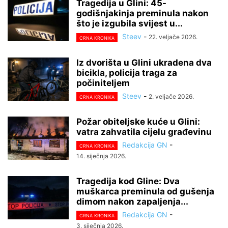
Tragedija u Glini: 45-
godišnjakinja preminula nakon
što je izgubila svijest u...
Steev
-
22. veljače 2026.
CRNA KRONIKA
Iz dvorišta u Glini ukradena dva
bicikla, policija traga za
počiniteljem
Steev
-
2. veljače 2026.
CRNA KRONIKA
Požar obiteljske kuće u Glini:
vatra zahvatila cijelu građevinu
Redakcija GN
-
CRNA KRONIKA
14. siječnja 2026.
Tragedija kod Gline: Dva
muškarca preminula od gušenja
dimom nakon zapaljenja...
Redakcija GN
-
CRNA KRONIKA
3. siječnja 2026.