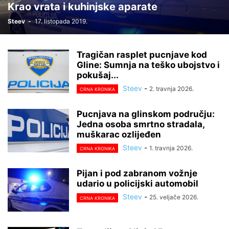
Krao vrata i kuhinjske aparate
Steev
-
17. listopada 2019.
Tragičan rasplet pucnjave kod
Gline: Sumnja na teško ubojstvo i
pokušaj...
Steev
-
2. travnja 2026.
CRNA KRONIKA
Pucnjava na glinskom području:
Jedna osoba smrtno stradala,
muškarac ozlijeđen
Steev
-
1. travnja 2026.
CRNA KRONIKA
Pijan i pod zabranom vožnje
udario u policijski automobil
Steev
-
25. veljače 2026.
CRNA KRONIKA