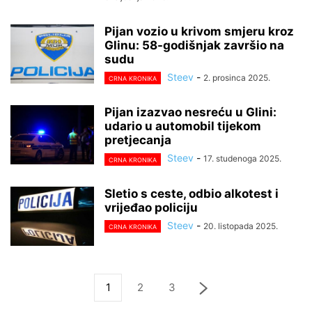
Pijan vozio u krivom smjeru kroz
Glinu: 58-godišnjak završio na
sudu
Steev
-
2. prosinca 2025.
CRNA KRONIKA
Pijan izazvao nesreću u Glini:
udario u automobil tijekom
pretjecanja
Steev
-
17. studenoga 2025.
CRNA KRONIKA
Sletio s ceste, odbio alkotest i
vrijeđao policiju
Steev
-
20. listopada 2025.
CRNA KRONIKA
1
2
3