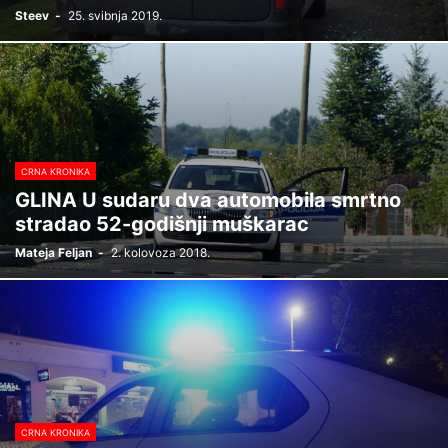
Steev
-
25. svibnja 2019.
CRNA KRONIKA
GLINA U sudaru dva automobila smrtno
stradao 52-godišnji muškarac
Mateja Feljan
-
2. kolovoza 2018.
CRNA KRONIKA