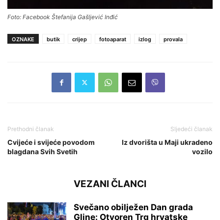
Foto: Facebook Štefanija Gašljević Inđić
OZNAKE
butik
crijep
fotoaparat
izlog
provala
Prethodni članak
Sljedeći članak
Cvijeće i svijeće povodom
Iz dvorišta u Maji ukradeno
blagdana Svih Svetih
vozilo
VEZANI ČLANCI
Svečano obilježen Dan grada
Gline: Otvoren Trg hrvatske