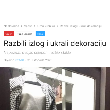
Naslovnica
Vijesti
Crna kronika
Razbili izlog i ukrali dekoraciju
Vijesti
Crna kronika
Glina
Razbili izlog i ukrali dekoraciju
Nepoznati dvojac crijepom razbio staklo
Objavio
Steev
-
31. listopada 2020.