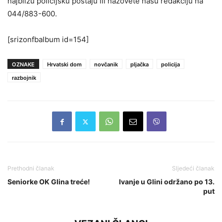
najbližu policijsku postaju ili nazovete našu redakciju na
044/883-600.
[srizonfbalbum id=154]
OZNAKE
Hrvatski dom
novčanik
pljačka
policija
razbojnik
Prethodni članak
Sljedeći članak
Seniorke OK Glina treće!
Ivanje u Glini održano po 13.
put