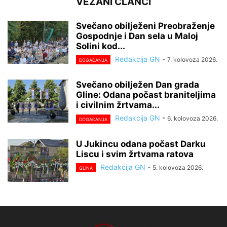
VEZANI ČLANCI
Svečano obilježeni Preobraženje
Gospodnje i Dan sela u Maloj
Solini kod...
Redakcija GN
-
7. kolovoza 2026.
DOGAĐANJA
Svečano obilježen Dan grada
Gline: Odana počast braniteljima
i civilnim žrtvama...
Redakcija GN
-
6. kolovoza 2026.
DOGAĐANJA
U Jukincu odana počast Darku
Liscu i svim žrtvama ratova
Redakcija GN
-
5. kolovoza 2026.
GLINA