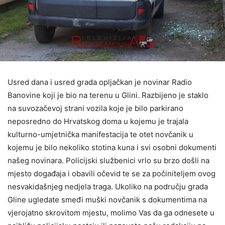
Usred dana i usred grada opljačkan je novinar Radio
Banovine koji je bio na terenu u Glini. Razbijeno je staklo
na suvozačevoj strani vozila koje je bilo parkirano
neposredno do Hrvatskog doma u kojemu je trajala
kulturno-umjetnička manifestacija te otet novčanik u
kojemu je bilo nekoliko stotina kuna i svi osobni dokumenti
našeg novinara. Policijski službenici vrlo su brzo došli na
mjesto događaja i obavili očevid te se za počiniteljem ovog
nesvakidašnjeg nedjela traga. Ukoliko na području grada
Gline ugledate smeđi muški novčanik s dokumentima na
vjerojatno skrovitom mjestu, molimo Vas da ga odnesete u