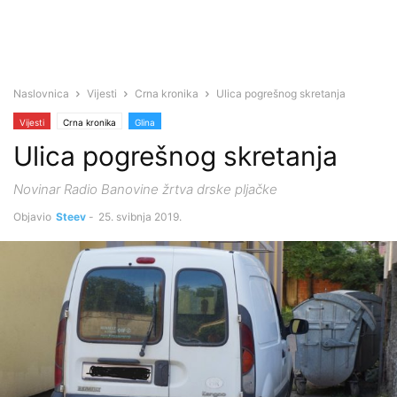
Naslovnica
Vijesti
Crna kronika
Ulica pogrešnog skretanja
Vijesti
Crna kronika
Glina
Ulica pogrešnog skretanja
Novinar Radio Banovine žrtva drske pljačke
Objavio
Steev
-
25. svibnja 2019.