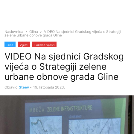
Naslovnica
Glina
VIDEO Na sjednici Gradskog vijeća o Strategiji
zelene urbane obnove grada Gline
Glina
Vijesti
Lokalne vijesti
VIDEO Na sjednici Gradskog
vijeća o Strategiji zelene
urbane obnove grada Gline
Objavio
Steev
-
19. listopada 2023.