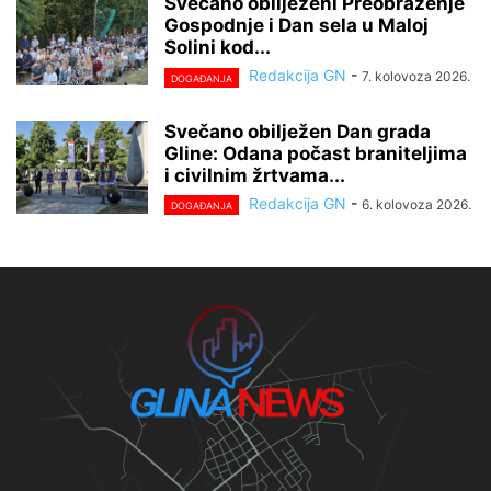
Svečano obilježeni Preobraženje
Gospodnje i Dan sela u Maloj
Solini kod...
Redakcija GN
-
7. kolovoza 2026.
DOGAĐANJA
Svečano obilježen Dan grada
Gline: Odana počast braniteljima
i civilnim žrtvama...
Redakcija GN
-
6. kolovoza 2026.
DOGAĐANJA