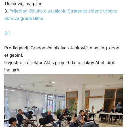
Tkalčević, mag. iur.
3.
Prijedlog Odluke o usvajanju Strategije zelene urbane
obnove grada Gline
3.1
Predlagatelj: Gradonačelnik Ivan Janković, mag. ing. geod.
et geoinf.
Izvjestitelj: direktor Aktis projekt d.o.o. Jakov Ahel, dipl.
ing. arh.