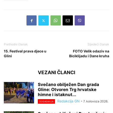
Prethodni članak
Sljedeći članak
15. Festival prava djece u
FOTO Velik odaziv na
Glini
Biciklijadu i Dane kruha
VEZANI ČLANCI
Svečano obilježen Dan grada
Gline: Otvoren Trg hrvatske
himne i istaknut...
Redakcija GN
-
7. kolovoza 2026.
DOGAĐANJA