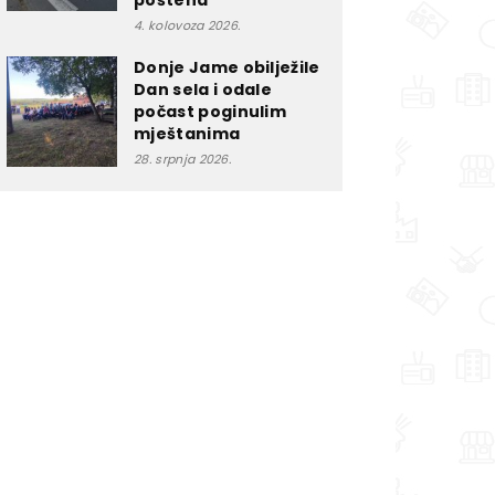
poštena”
4. kolovoza 2026.
Donje Jame obilježile
Dan sela i odale
počast poginulim
mještanima
28. srpnja 2026.