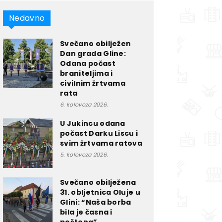
Nedavno
Svečano obilježen
Dan grada Gline:
Odana počast
braniteljima i
civilnim žrtvama
rata
6. kolovoza 2026.
U Jukincu odana
počast Darku Liscu i
svim žrtvama ratova
5. kolovoza 2026.
Svečano obilježena
31. obljetnica Oluje u
Glini: “Naša borba
bila je časna i