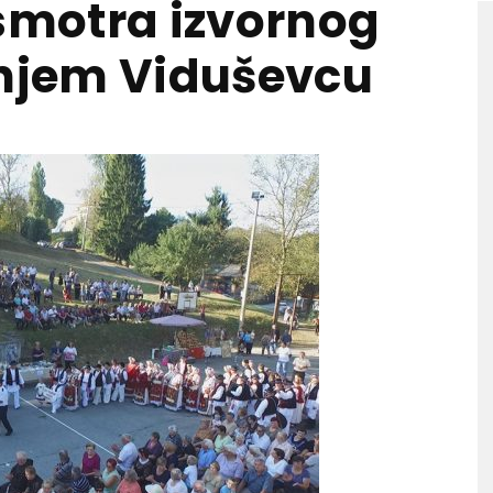
 smotra izvornog
rnjem Viduševcu