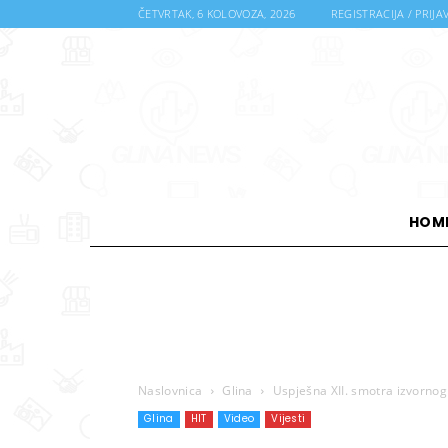
ČETVRTAK, 6 KOLOVOZA, 2026
REGISTRACIJA / PRIJA
HOM
Naslovnica
Glina
Uspješna XII. smotra izvornog
Glina
HIT
Video
Vijesti