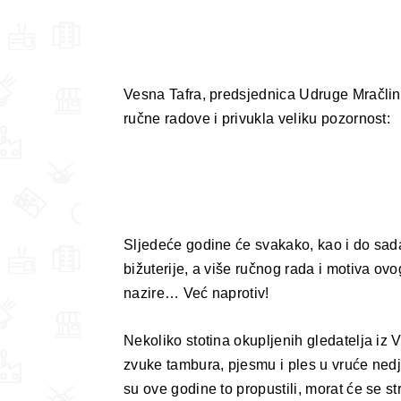
Vesna Tafra, predsjednica Udruge Mračlinč
ručne radove i privukla veliku pozornost:
Sljedeće godine će svakako, kao i do sada, 
bižuterije, a više ručnog rada i motiva ov
nazire… Već naprotiv!
Nekoliko stotina okupljenih gledatelja iz 
zvuke tambura, pjesmu i ples u vruće ned
su ove godine to propustili, morat će se st