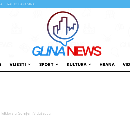
VA
RADIO BANOVINA
E
VIJESTI
SPORT
KULTURA
HRANA
VI
Glina
 folklora u Gornjem Viduševcu
News