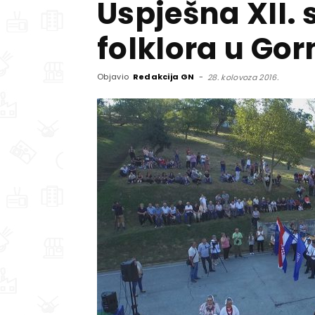
Uspješna XII.
folklora u Go
Objavio
Redakcija GN
-
28. kolovoza 2016.