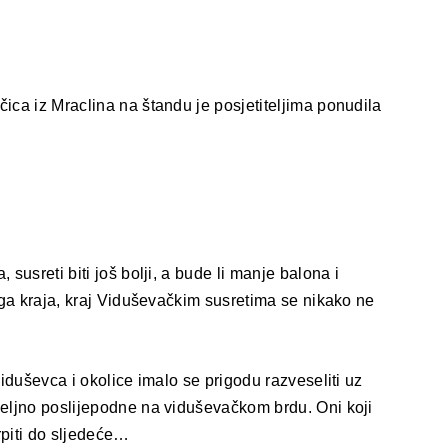
ica iz Mraclina na štandu je posjetiteljima ponudila
susreti biti još bolji, a bude li manje balona i
oga kraja, kraj Viduševačkim susretima se nikako ne
Viduševca i okolice imalo se prigodu razveseliti uz
jeljno poslijepodne na viduševačkom brdu. Oni koji
rpiti do sljedeće…