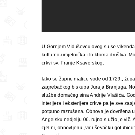
U Gornjem Viduševcu ovog su se vikenda od
kulturno-umjetnička i folklorna društva. M
crkvi sv. Franje Ksaverskog.
Iako se župne matice vode od 1729., žup
zagrebačkog biskupa Juraja Branjuga. No
službe domaćeg sina Andrije Vlašića. Godi
interijera i eksterijera crkve pa je sve z
potpuno razrušena. Obnova je dovršena u j
Angelsku nedjelju 06. rujna služio je vlč. 
cjelini, obnovljenu „viduševačku golubicu”