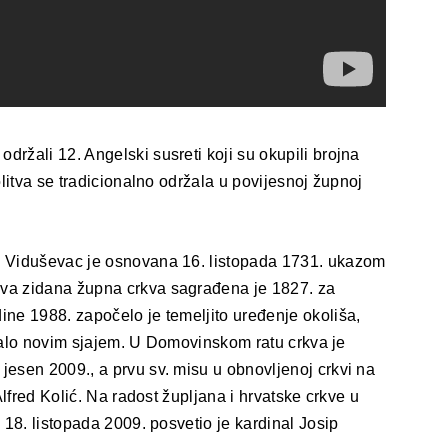
ržali 12. Angelski susreti koji su okupili brojna
olitva se tradicionalno održala u povijesnoj župnoj
a Viduševac je osnovana 16. listopada 1731. ukazom
va zidana župna crkva sagrađena je 1827. za
ne 1988. započelo je temeljito uređenje okoliša,
asjalo novim sjajem. U Domovinskom ratu crkva je
esen 2009., a prvu sv. misu u obnovljenoj crkvi na
Alfred Kolić. Na radost župljana i hrvatske crkve u
 18. listopada 2009. posvetio je kardinal Josip