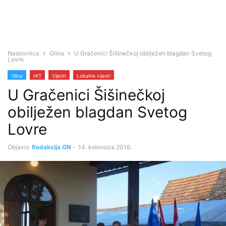
Naslovnica
Glina
U Gračenici Šišinečkoj obilježen blagdan Svetog
Lovre
Glina
HIT
Vijesti
Lokalne vijesti
U Gračenici Šišinečkoj
obilježen blagdan Svetog
Lovre
Objavio
Redakcija GN
-
14. kolovoza 2016.