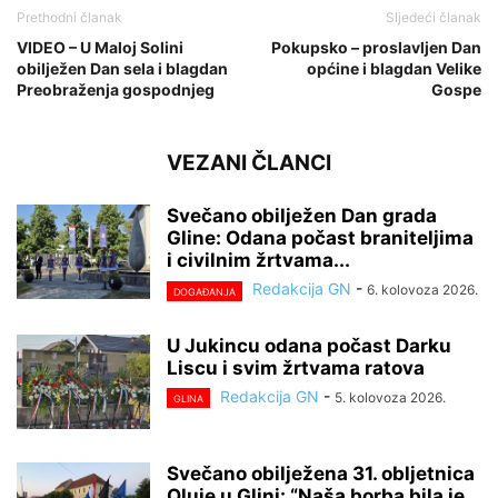
Prethodni članak
Sljedeći članak
VIDEO – U Maloj Solini
Pokupsko – proslavljen Dan
obilježen Dan sela i blagdan
općine i blagdan Velike
Preobraženja gospodnjeg
Gospe
VEZANI ČLANCI
Svečano obilježen Dan grada
Gline: Odana počast braniteljima
i civilnim žrtvama...
Redakcija GN
-
6. kolovoza 2026.
DOGAĐANJA
U Jukincu odana počast Darku
Liscu i svim žrtvama ratova
Redakcija GN
-
5. kolovoza 2026.
GLINA
Svečano obilježena 31. obljetnica
Oluje u Glini: “Naša borba bila je...