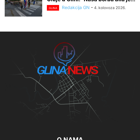
Redakcija GN
-
4. kolovoza 2026.
GLINA
O NAMA