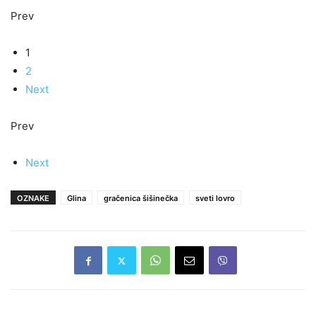
Prev
1
2
Next
Prev
Next
OZNAKE
Glina
gračenica šišinečka
sveti lovro