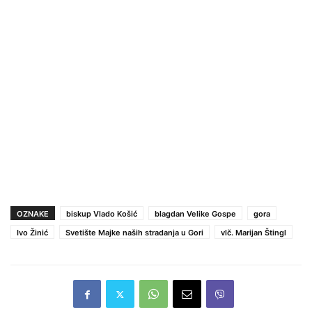
OZNAKE
biskup Vlado Košić
blagdan Velike Gospe
gora
Ivo Žinić
Svetište Majke naših stradanja u Gori
vlč. Marijan Štingl