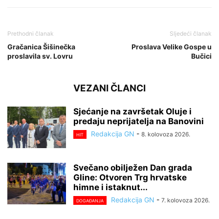
Prethodni članak
Sljedeći članak
Gračanica Šišinečka
Proslava Velike Gospe u
proslavila sv. Lovru
Bučici
VEZANI ČLANCI
Sjećanje na završetak Oluje i
predaju neprijatelja na Banovini
Redakcija GN
-
8. kolovoza 2026.
HIT
Svečano obilježen Dan grada
Gline: Otvoren Trg hrvatske
himne i istaknut...
Redakcija GN
-
7. kolovoza 2026.
DOGAĐANJA