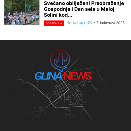
Svečano obilježeni Preobraženje
Gospodnje i Dan sela u Maloj
Solini kod...
Redakcija GN
-
7. kolovoza 2026.
DOGAĐANJA