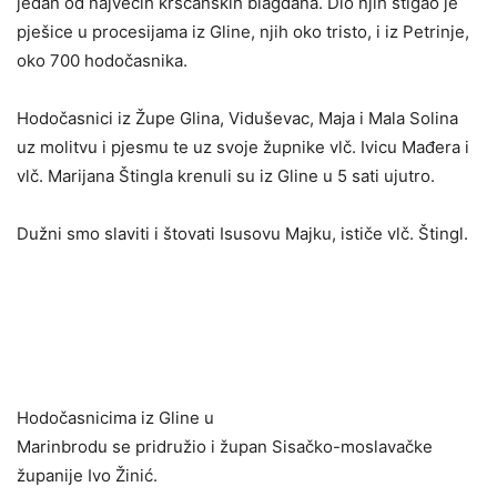
jedan od najvećih kršćanskih blagdana. Dio njih stigao je
pješice u procesijama iz Gline, njih oko tristo, i iz Petrinje,
oko 700 hodočasnika.
Hodočasnici iz Župe Glina, Viduševac, Maja i Mala Solina
uz molitvu i pjesmu te uz svoje župnike vlč. Ivicu Mađera i
vlč. Marijana Štingla krenuli su iz Gline u 5 sati ujutro.
Dužni smo slaviti i štovati Isusovu Majku, ističe vlč. Štingl.
Hodočasnicima iz Gline u
Marinbrodu se pridružio i župan Sisačko-moslavačke
županije Ivo Žinić.