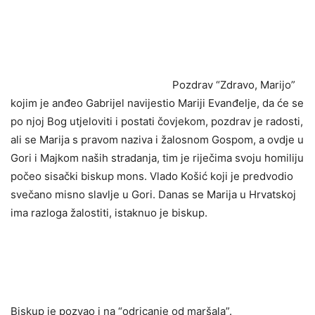
Pozdrav “Zdravo, Marijo”
kojim je anđeo Gabrijel navijestio Mariji Evanđelje, da će se
po njoj Bog utjeloviti i postati čovjekom, pozdrav je radosti,
ali se Marija s pravom naziva i žalosnom Gospom, a ovdje u
Gori i Majkom naših stradanja, tim je riječima svoju homiliju
počeo sisački biskup mons. Vlado Košić koji je predvodio
svečano misno slavlje u Gori. Danas se Marija u Hrvatskoj
ima razloga žalostiti, istaknuo je biskup.
Biskup je pozvao i na “odricanje od maršala”.