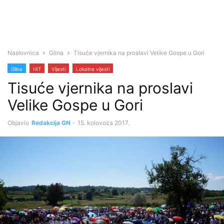
Naslovnica
Glina
Tisuće vjernika na proslavi Velike Gospe u Gori
Glina
HIT
Vijesti
Lokalne vijesti
Tisuće vjernika na proslavi
Velike Gospe u Gori
Objavio
Redakcija GN
-
15. kolovoza 2017.