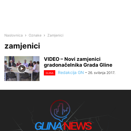
Naslovnica
Oznake
Zamjenici
zamjenici
VIDEO – Novi zamjenici
gradonačelnika Grada Gline
Redakcija GN
-
26. svibnja 2017.
GLINA