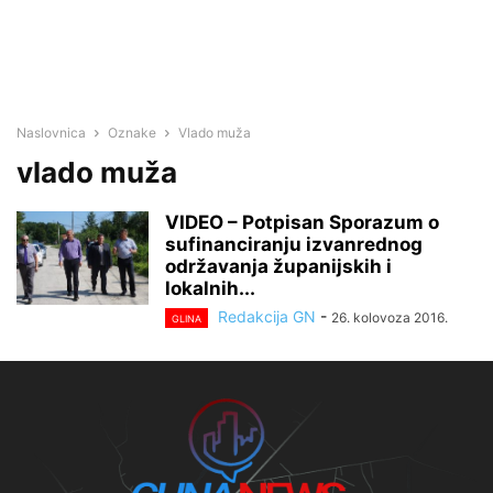
Naslovnica
Oznake
Vlado muža
vlado muža
VIDEO – Potpisan Sporazum o
sufinanciranju izvanrednog
održavanja županijskih i
lokalnih...
Redakcija GN
-
26. kolovoza 2016.
GLINA