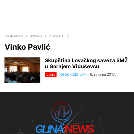
Naslovnica
Oznake
Vinko Pavlić
Vinko Pavlić
Skupština Lovačkog saveza SMŽ
u Gornjem Viduševcu
Redakcija GN
-
6. svibnja 2017.
GLINA