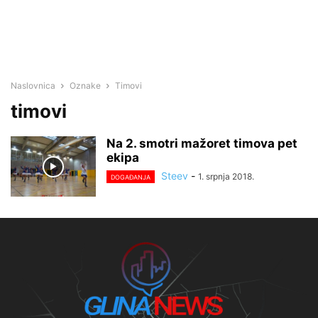
Naslovnica
Oznake
Timovi
timovi
Na 2. smotri mažoret timova pet
ekipa
Steev
-
1. srpnja 2018.
DOGAĐANJA