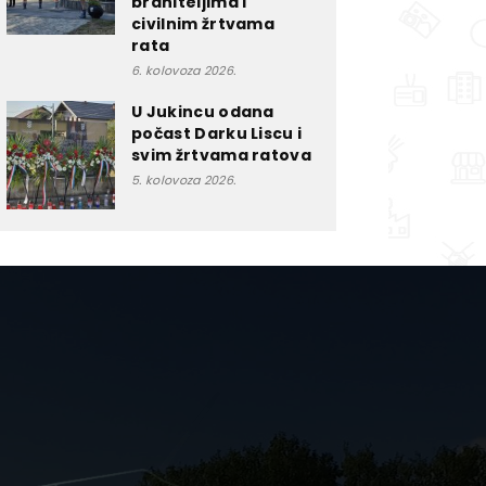
braniteljima i
civilnim žrtvama
rata
6. kolovoza 2026.
U Jukincu odana
počast Darku Liscu i
svim žrtvama ratova
5. kolovoza 2026.