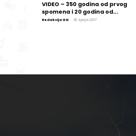
VIDEO – 350 godina od prvog
spomena i 20 godina od...
Redakcija GN
-
18. lipnja 2017.