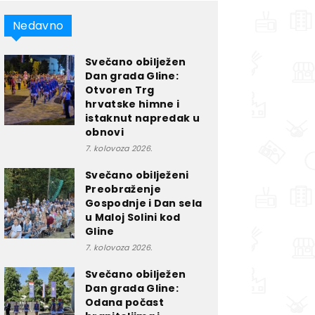
Nedavno
Svečano obilježen
Dan grada Gline:
Otvoren Trg
hrvatske himne i
istaknut napredak u
obnovi
7. kolovoza 2026.
Svečano obilježeni
Preobraženje
Gospodnje i Dan sela
u Maloj Solini kod
Gline
7. kolovoza 2026.
Svečano obilježen
Dan grada Gline:
Odana počast