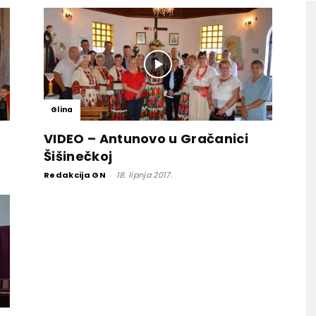
Glina
VIDEO – Antunovo u Gračanici
Šišinečkoj
Redakcija GN
-
18. lipnja 2017.