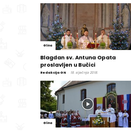
Glina
Blagdan sv. Antuna Opata
proslavljen u Bučici
Redakcija GN
-
18. siječnja 2018.
Glina