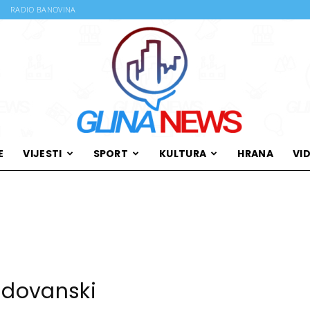
RADIO BANOVINA
E
VIJESTI
SPORT
KULTURA
HRANA
VI
Glina
News
adovanski