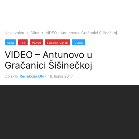
Naslovnica
Glina
VIDEO – Antunovo u Gračanici Šišinečkoj
Glina
HIT
Vijesti
Lokalne vijesti
Video
VIDEO – Antunovo u
Gračanici Šišinečkoj
Objavio
Redakcija GN
-
18. lipnja 2017.