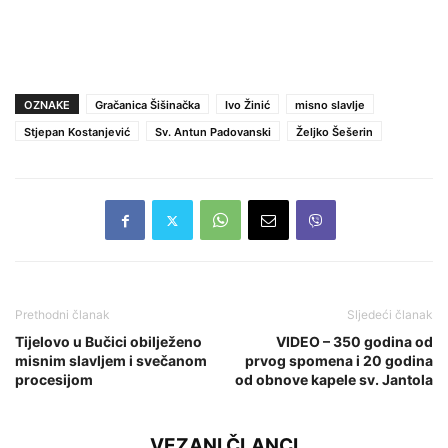
OZNAKE
Gračanica Šišinačka
Ivo Žinić
misno slavlje
Stjepan Kostanjević
Sv. Antun Padovanski
Željko Šešerin
Prethodni članak
Sljedeći članak
Tijelovo u Bučici obilježeno
VIDEO – 350 godina od
misnim slavljem i svečanom
prvog spomena i 20 godina
procesijom
od obnove kapele sv. Jantola
VEZANI ČLANCI