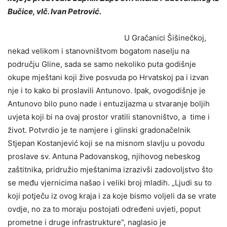
Bučice, vlč. Ivan Petrović.
U Gračanici Šišinečkoj,
nekad velikom i stanovništvom bogatom naselju na
području Gline, sada se samo nekoliko puta godišnje
okupe mještani koji žive posvuda po Hrvatskoj pa i izvan
nje i to kako bi proslavili Antunovo. Ipak, ovogodišnje je
Antunovo bilo puno nade i entuzijazma u stvaranje boljih
uvjeta koji bi na ovaj prostor vratili stanovništvo, a time i
život. Potvrdio je te namjere i glinski gradonačelnik
Stjepan Kostanjević koji se na misnom slavlju u povodu
proslave sv. Antuna Padovanskog, njihovog nebeskog
zaštitnika, pridružio mještanima izrazivši zadovoljstvo što
se među vjernicima našao i veliki broj mladih. „Ljudi su to
koji potječu iz ovog kraja i za koje bismo voljeli da se vrate
ovdje, no za to moraju postojati određeni uvjeti, poput
prometne i druge infrastrukture“, naglasio je