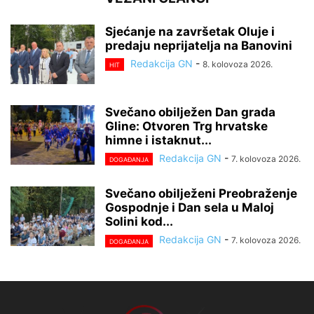
Sjećanje na završetak Oluje i
predaju neprijatelja na Banovini
Redakcija GN
-
8. kolovoza 2026.
HIT
Svečano obilježen Dan grada
Gline: Otvoren Trg hrvatske
himne i istaknut...
Redakcija GN
-
7. kolovoza 2026.
DOGAĐANJA
Svečano obilježeni Preobraženje
Gospodnje i Dan sela u Maloj
Solini kod...
Redakcija GN
-
7. kolovoza 2026.
DOGAĐANJA