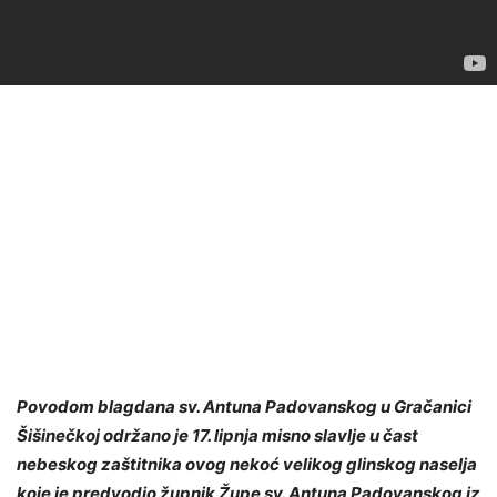
Povodom blagdana sv. Antuna Padovanskog u Gračanici
Šišinečkoj održano je 17. lipnja misno slavlje u čast
nebeskog zaštitnika ovog nekoć velikog glinskog naselja
koje je predvodio župnik Župe sv. Antuna Padovanskog iz