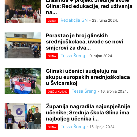
Glina: Red edukacije, red uživanja
na...
Redakcija GN
-
23. rujna 2024.
GLINA
Porastao je broj glinskih
srednjoškolaca, uvode se novi
smjerovi za dva...
Tessa Šreng
-
9. rujna 2024.
GLINA
Glinski učenici sudjeluju na
skupu europskih srednjoškolaca
u Švicarskoj
Tessa Šreng
-
16. srpnja 2024.
DJEČJI KUTAK
Županija nagradila najuspješnije
učenike; Srednja škola Glina ima
najboljeg učenika i...
Tessa Šreng
-
15. lipnja 2024.
GLINA