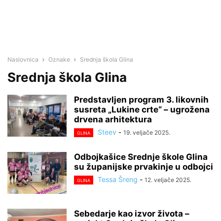
Naslovnica
Oznake
Srednja škola Glina
Srednja škola Glina
Predstavljen program 3. likovnih
susreta „Lukine crte“ – ugrožena
drvena arhitektura
Steev
-
19. veljače 2025.
GLINA
Odbojkašice Srednje škole Glina
su županijske prvakinje u odbojci
Tessa Šreng
-
12. veljače 2025.
GLINA
Sebedarje kao izvor života –