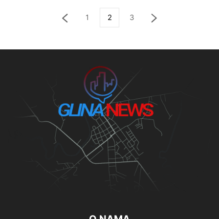
1
2
3
O NAMA