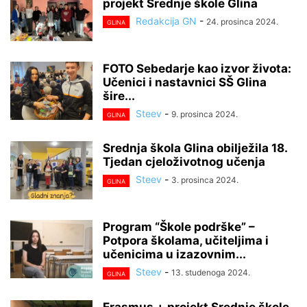
projekt Srednje škole Glina
Redakcija GN
-
24. prosinca 2024.
GLINA
FOTO Sebedarje kao izvor života:
Učenici i nastavnici SŠ Glina
šire...
Steev
-
9. prosinca 2024.
GLINA
Srednja škola Glina obilježila 18.
Tjedan cjeloživotnog učenja
Steev
-
3. prosinca 2024.
GLINA
Program “Škole podrške” –
Potpora školama, učiteljima i
učenicima u izazovnim...
Steev
-
13. studenoga 2024.
GLINA
Erasmus + projekt Srednje škole