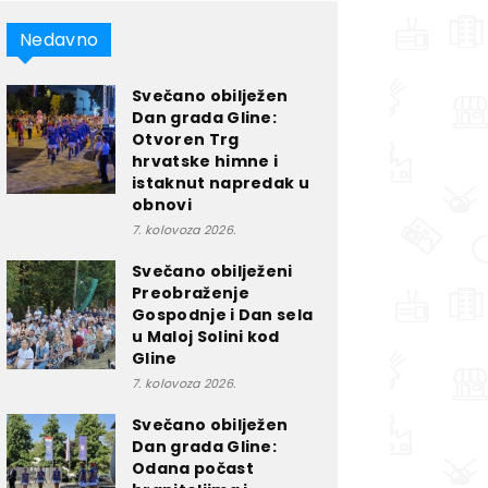
Nedavno
Svečano obilježen
Dan grada Gline:
Otvoren Trg
hrvatske himne i
istaknut napredak u
obnovi
7. kolovoza 2026.
Svečano obilježeni
Preobraženje
Gospodnje i Dan sela
u Maloj Solini kod
Gline
7. kolovoza 2026.
Svečano obilježen
Dan grada Gline:
Odana počast