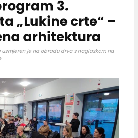
program 3.
ta „Lukine crte“ –
na arhitektura
ta usmjeren je na obradu drva s naglaskom na
e