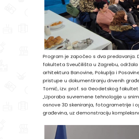
Program je započeo s dva predavanja. Dr. 
fakulteta Sveučilišta u Zagrebu, održa
arhitektura Banovine, Pokuplja i Posavi
pristupe u dokumentiranju drvenih građevi
Tomić, izv. prof. sa Geodetskog fakulte
„Uporaba suvremene tehnologije u snima
osnove 3D skeniranja, fotogrametrije i
građevina, uz demonstraciju kompleksn