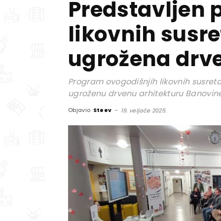
Predstavljen 
likovnih susre
ugrožena drve
Program ovogodišnjih likovnih susre
ugroženu drvenu arhitekturu Banovin
Objavio
Steev
-
19. veljače 2025.