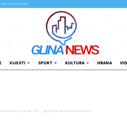
RADIO BANOVINA
E
VIJESTI
SPORT
KULTURA
HRANA
VI
Glina
nih susreta „Lukine crte“ – ugrožena drvena arhitektura
News