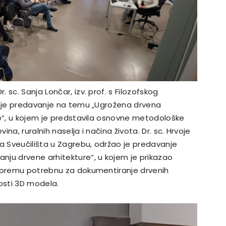
sc. Sanja Lončar, izv. prof. s Filozofskog
la je predavanje na temu „Ugrožena drvena
ne“, u kojem je predstavila osnovne metodološke
na, ruralnih naselja i načina života. Dr. sc. Hrvoje
ta Sveučilišta u Zagrebu, održao je predavanje
nju drvene arhitekture“, u kojem je prikazao
 opremu potrebnu za dokumentiranje drvenih
osti 3D modela.