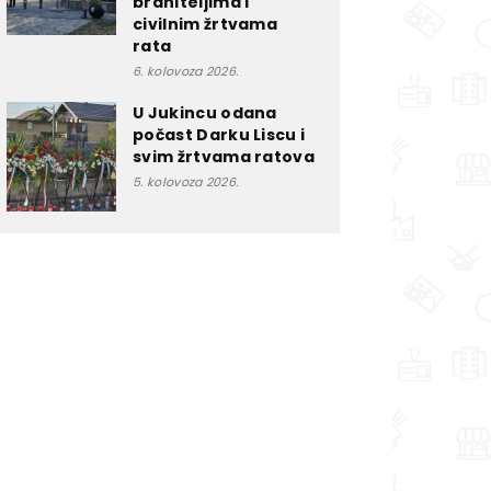
braniteljima i
civilnim žrtvama
rata
6. kolovoza 2026.
U Jukincu odana
počast Darku Liscu i
svim žrtvama ratova
5. kolovoza 2026.