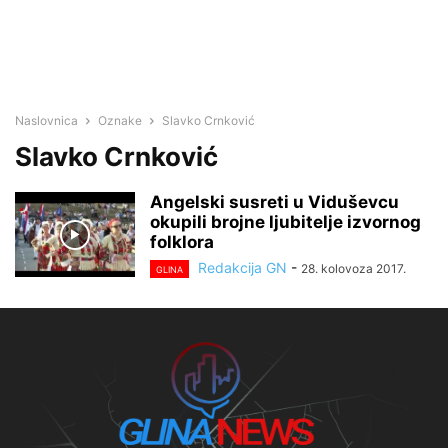
Naslovnica
Oznake
Slavko Crnković
Slavko Crnković
Angelski susreti u Viduševcu
okupili brojne ljubitelje izvornog
folklora
Redakcija GN
-
28. kolovoza 2017.
GLINA