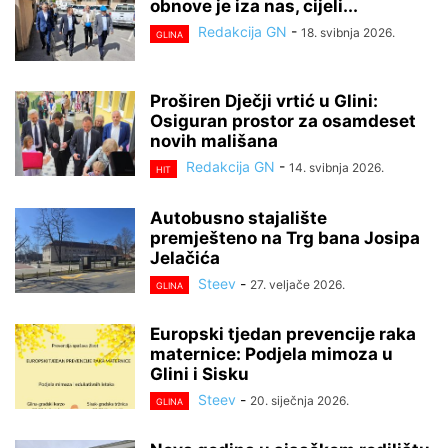
obnove je iza nas, cijeli...
Redakcija GN
-
18. svibnja 2026.
GLINA
Proširen Dječji vrtić u Glini:
Osiguran prostor za osamdeset
novih mališana
Redakcija GN
-
14. svibnja 2026.
HIT
Autobusno stajalište
premješteno na Trg bana Josipa
Jelačića
Steev
-
27. veljače 2026.
GLINA
Europski tjedan prevencije raka
maternice: Podjela mimoza u
Glini i Sisku
Steev
-
20. siječnja 2026.
GLINA