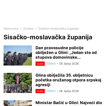
Naslovnica
Oznake
Sisačko-moslavačka županija
Sisačko-moslavačka županija
Dan pravosudne policije
obilježen u Glini: „Jedan ste od
stupova domovinske...
Steev
-
29. lipnja 2026.
GLINA
Glina obilježila 35. obljetnicu
početka oružanog otpora srpskoj
agresiji
Steev
-
26. lipnja 2026.
GLINA
Ministar Bačić u Glini: Najveći dio