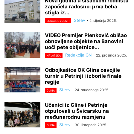
Nova godina u sisačkom rodilištu
započela radosno: prva beba
stigla iz...
Steev
-
2. siječnja 2026.
LOKALNE VIJESTI
VIDEO Premijer Plenković obišao
obnovljene objekte na Banovini
uoči pete obljetnice...
Redakcija GN
-
22. prosinca 2025.
HRVATSKA
Odbojkašice OK Glina osvojile
turnir u Petrinji i izborile finale
regije
Steev
-
24. studenoga 2025.
GLINA
Učenici iz Gline i Petrinje
otputovali u Švicarsku na
međunarodnu razmjenu
Steev
-
30. listopada 2025.
GLINA