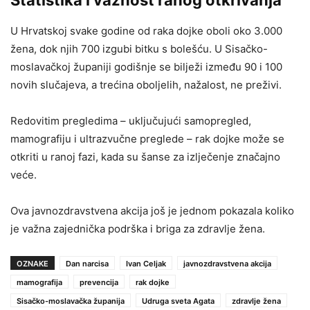
U Hrvatskoj svake godine od raka dojke oboli oko 3.000
žena, dok njih 700 izgubi bitku s bolešću. U Sisačko-
moslavačkoj županiji godišnje se bilježi između 90 i 100
novih slučajeva, a trećina oboljelih, nažalost, ne preživi.
Redovitim pregledima – uključujući samopregled,
mamografiju i ultrazvučne preglede – rak dojke može se
otkriti u ranoj fazi, kada su šanse za izlječenje značajno
veće.
Ova javnozdravstvena akcija još je jednom pokazala koliko
je važna zajednička podrška i briga za zdravlje žena.
OZNAKE
Dan narcisa
Ivan Celjak
javnozdravstvena akcija
mamografija
prevencija
rak dojke
Sisačko-moslavačka županija
Udruga sveta Agata
zdravlje žena