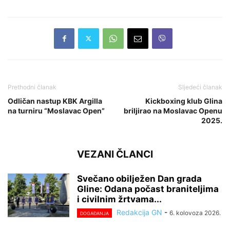
Prethodni članak
Sljedeći članak
Odličan nastup KBK Argilla
Kickboxing klub Glina
na turniru “Moslavac Open”
briljirao na Moslavac Openu
2025.
VEZANI ČLANCI
Svečano obilježen Dan grada
Gline: Odana počast braniteljima
i civilnim žrtvama...
Redakcija GN
-
6. kolovoza 2026.
DOGAĐANJA