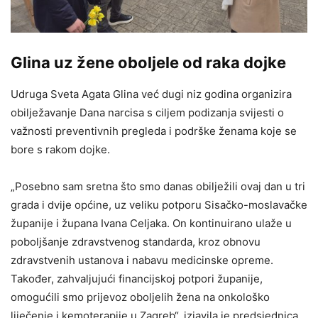
Glina uz žene oboljele od raka dojke
Udruga Sveta Agata Glina već dugi niz godina organizira
obilježavanje Dana narcisa s ciljem podizanja svijesti o
važnosti preventivnih pregleda i podrške ženama koje se
bore s rakom dojke.
„Posebno sam sretna što smo danas obilježili ovaj dan u tri
grada i dvije općine, uz veliku potporu Sisačko-moslavačke
županije i župana Ivana Celjaka. On kontinuirano ulaže u
poboljšanje zdravstvenog standarda, kroz obnovu
zdravstvenih ustanova i nabavu medicinske opreme.
Također, zahvaljujući financijskoj potpori županije,
omogućili smo prijevoz oboljelih žena na onkološko
liječenje i kemoterapije u Zagreb“, izjavila je predsjednica