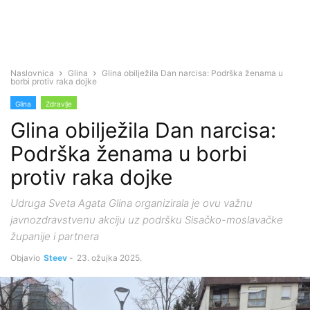
Naslovnica
Glina
Glina obilježila Dan narcisa: Podrška ženama u
borbi protiv raka dojke
Glina
Zdravlje
Glina obilježila Dan narcisa:
Podrška ženama u borbi
protiv raka dojke
Udruga Sveta Agata Glina organizirala je ovu važnu
javnozdravstvenu akciju uz podršku Sisačko-moslavačke
županije i partnera
Objavio
Steev
-
23. ožujka 2025.