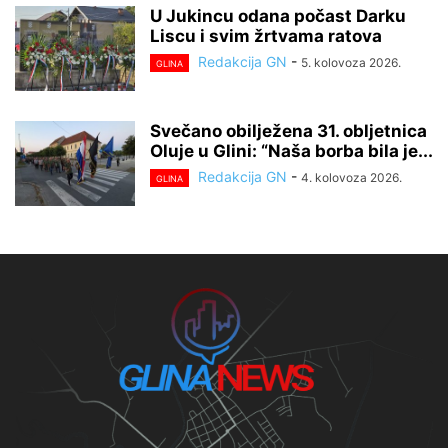
U Jukincu odana počast Darku
Liscu i svim žrtvama ratova
Redakcija GN
-
5. kolovoza 2026.
GLINA
Svečano obilježena 31. obljetnica
Oluje u Glini: “Naša borba bila je...
Redakcija GN
-
4. kolovoza 2026.
GLINA