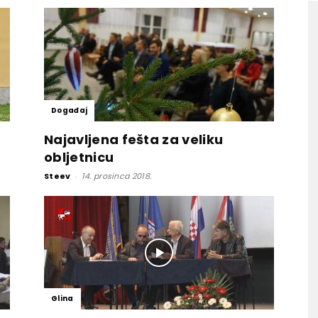
Događaj
Najavljena fešta za veliku
obljetnicu
Steev
-
14. prosinca 2018.
Glina