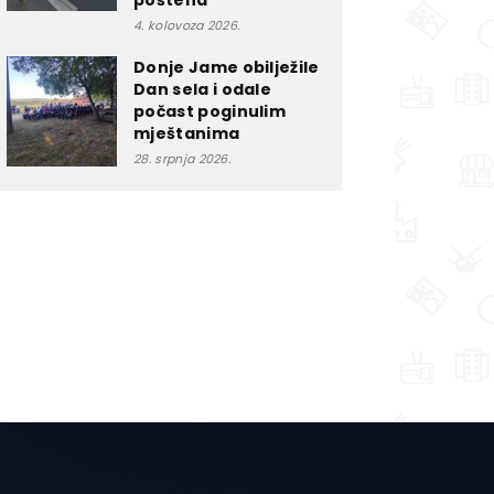
poštena”
4. kolovoza 2026.
Donje Jame obilježile
Dan sela i odale
počast poginulim
mještanima
28. srpnja 2026.