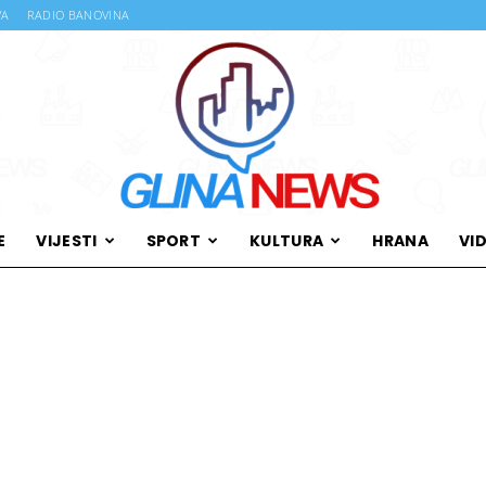
VA
RADIO BANOVINA
E
VIJESTI
SPORT
KULTURA
HRANA
VI
Glina
News