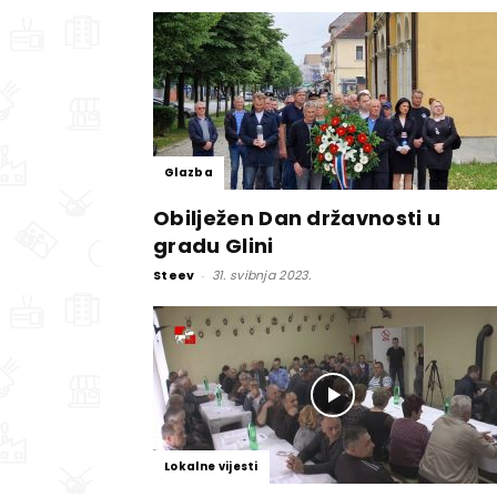
Glazba
Obilježen Dan državnosti u
gradu Glini
Steev
-
31. svibnja 2023.
Lokalne vijesti