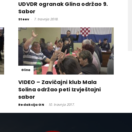
UDVDR ogranak Glina održao 9.
Sabor
Steev
-
7. travnja 2018.
Glina
VIDEO – Zavičajni klub Mala
Solina održao peti Izvještajni
sabor
Redakcija GN
-
10. travnja 2017.