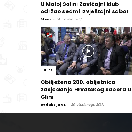
U Maloj Solini Zavičajni klub
održao sedmi Izvještajni sabor
Steev
-
14. travnja 2018.
Glina
Obilježena 280. obljetnica
zasjedanja Hrvatskog sabora u
Glini
Redakcija GN
-
29. studenoga 2017.