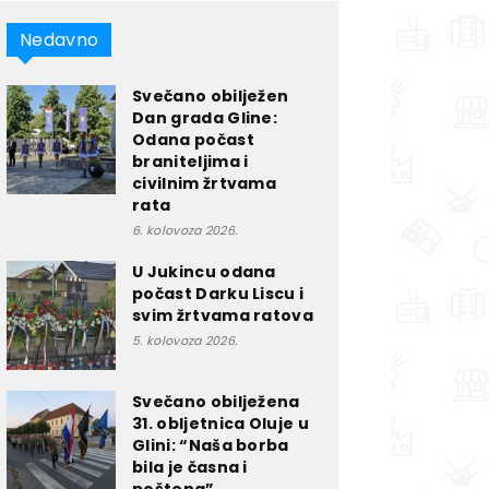
Nedavno
Svečano obilježen
Dan grada Gline:
Odana počast
braniteljima i
civilnim žrtvama
rata
6. kolovoza 2026.
U Jukincu odana
počast Darku Liscu i
svim žrtvama ratova
5. kolovoza 2026.
Svečano obilježena
31. obljetnica Oluje u
Glini: “Naša borba
bila je časna i