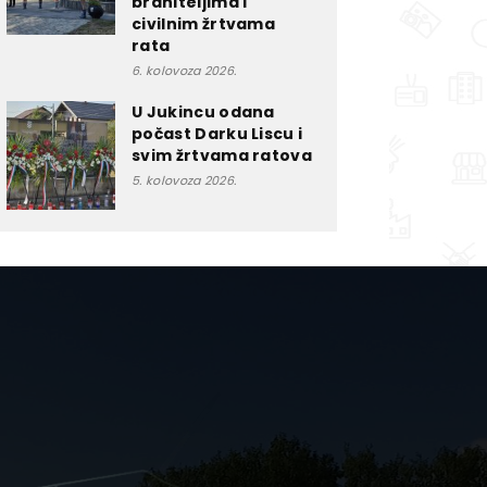
braniteljima i
civilnim žrtvama
rata
6. kolovoza 2026.
U Jukincu odana
počast Darku Liscu i
svim žrtvama ratova
5. kolovoza 2026.