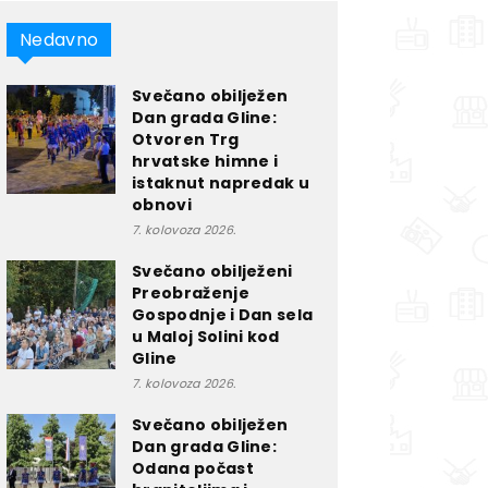
Nedavno
Svečano obilježen
Dan grada Gline:
Otvoren Trg
hrvatske himne i
istaknut napredak u
obnovi
7. kolovoza 2026.
Svečano obilježeni
Preobraženje
Gospodnje i Dan sela
u Maloj Solini kod
Gline
7. kolovoza 2026.
Svečano obilježen
Dan grada Gline:
Odana počast