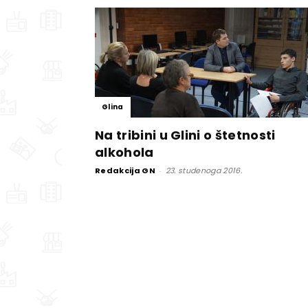
Glina
Na tribini u Glini o štetnosti
alkohola
Redakcija GN
-
23. studenoga 2016.