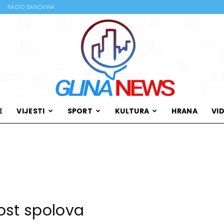
RADIO BANOVINA
E
VIJESTI
SPORT
KULTURA
HRANA
VI
Glina
News
ost spolova