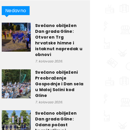
Nedavno
Svečano obilježen
Dan grada Gline:
Otvoren Trg
hrvatske himne i
istaknut napredak u
obnovi
7. kolovoza 2026.
Svečano obilježeni
Preobraženje
Gospodnje i Dan sela
u Maloj Solini kod
Gline
7. kolovoza 2026.
Svečano obilježen
Dan grada Gline:
Odana počast