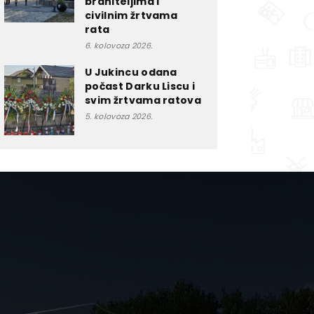
braniteljima i
civilnim žrtvama
rata
6. kolovoza 2026.
U Jukincu odana
počast Darku Liscu i
svim žrtvama ratova
5. kolovoza 2026.