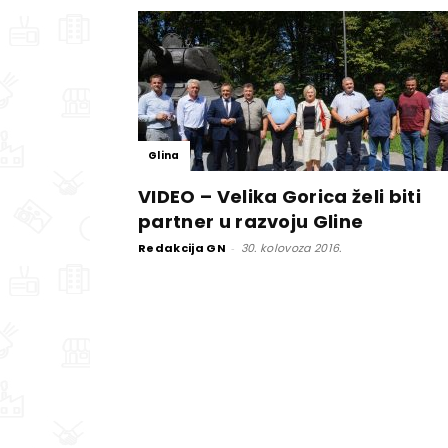
Glina
VIDEO – Velika Gorica želi biti
partner u razvoju Gline
Redakcija GN
-
30. kolovoza 2016.