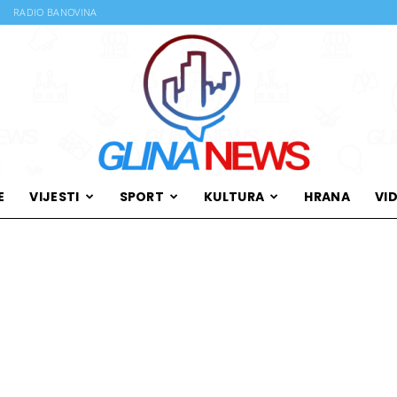
RADIO BANOVINA
E
VIJESTI
SPORT
KULTURA
HRANA
VI
Glina
News